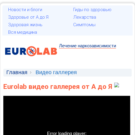
Новости и блоги
Гиды по здоровью
Здоровье от А до Я
Лекарства
Здоровая жизнь
Симптомы
Вся медицина
Лечение наркозависимости
Главная
Видео галлерея
Eurolab видео галлерея от А до Я
Error loading player: