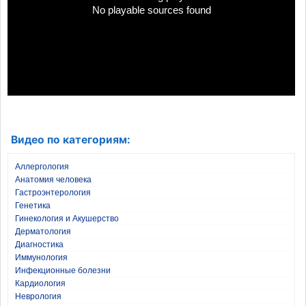
No playable sources found
Видео по категориям:
Аллергология
Анатомия человека
Гастроэнтерология
Генетика
Гинекология и Акушерство
Дерматология
Диагностика
Иммунология
Инфекционные болезни
Кардиология
Неврология