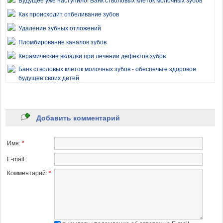
Будущее уже наступило! Банк стволовых клеток молочных зубов
Как происходит отбеливание зубов
Удаление зубных отложений
Пломбирование каналов зубов
Керамические вкладки при лечении дефектов зубов
Банк стволовых клеток молочных зубов - обеспечьте здоровое
будущее своих детей
Отбеливание зубов
Как правильно ухаживать за зубами
Добавить комментарий
Утрата молочных зубов
Уход за зубами с бреккет-системой
Имя:
*
Что такое пародонтит?
E-mail:
Бреккет-системы
Комментарий:
*