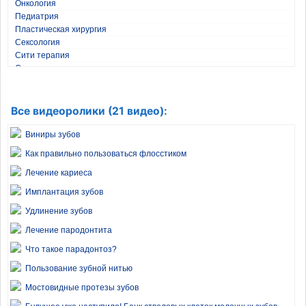
Онкология
Педиатрия
Пластическая хирургия
Сексология
Сити терапия
Стоматология
Травматология
Фитнес и бодибилдинг
Хирургия
Все видеоролики (21 видео):
Эндокринология
Виниры зубов
Как правильно пользоваться флосстиком
Лечение кариеса
Имплантация зубов
Удлинение зубов
Лечение пародонтита
Что такое парадонтоз?
Пользование зубной нитью
Мостовидные протезы зубов