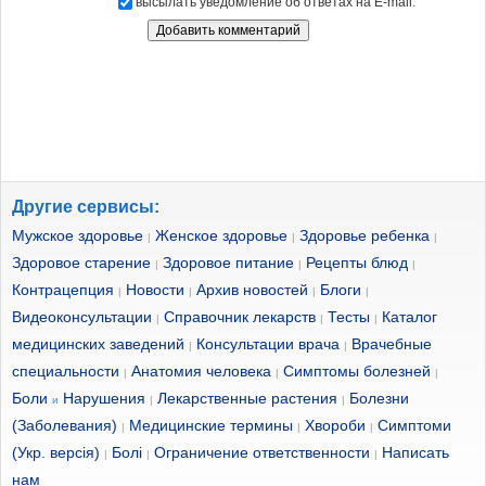
высылать уведомление об ответах на E-mail.
Другие сервисы:
Мужское здоровье
Женское здоровье
Здоровье ребенка
|
|
|
Здоровое старение
Здоровое питание
Рецепты блюд
|
|
|
Контрацепция
Новости
Архив новостей
Блоги
|
|
|
|
Видеоконсультации
Справочник лекарств
Тесты
Каталог
|
|
|
медицинских заведений
Консультации врача
Врачебные
|
|
специальности
Анатомия человека
Симптомы болезней
|
|
|
Боли
Нарушения
Лекарственные растения
Болезни
и
|
|
(Заболевания)
Медицинские термины
Хвороби
Симптоми
|
|
|
(Укр. версія)
Болі
Ограничение ответственности
Написать
|
|
|
нам