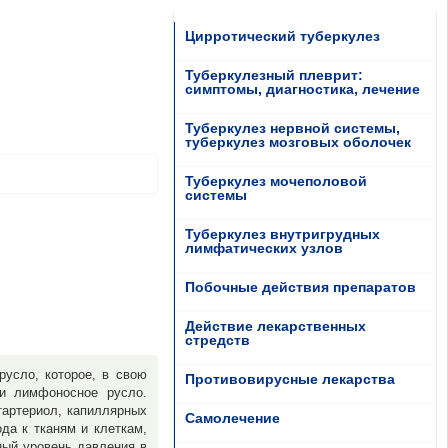
Цирротический туберкулез
Туберкулезный плеврит:
симптомы, диагностика, лечение
Туберкулез нервной системы,
туберкулез мозговых оболочек
Туберкулез мочеполовой
системы
Туберкулез внутригрудных
лимфатических узлов
Побочные действия препаратов
Действие лекарственных
стредств
русло, которое, в свою
Противовирусные лекарства
 и лимфоносное русло.
тартериол, капиллярных
Самолечение
да к тканям и клеткам,
ный уровень давления в