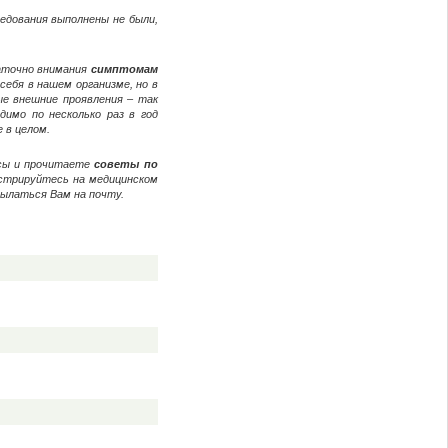
едования выполнены не были,
таточно внимания
симптомам
себя в нашем организме, но в
ые внешние проявления – так
димо по несколько раз в год
 в целом.
осы и прочитаете
советы по
истрируйтесь на медицинском
сылаться Вам на почту.