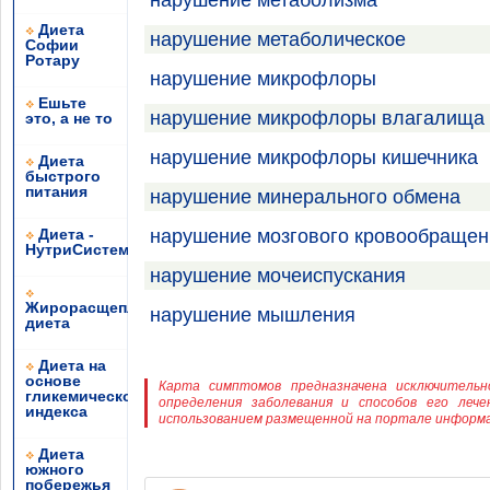
нарушение метаболизма
Диета
нарушение метаболическое
Софии
Ротару
нарушение микрофлоры
Ешьте
нарушение микрофлоры влагалища
это, а не то
нарушение микрофлоры кишечника
Диета
быстрого
питания
нарушение минерального обмена
Диета -
нарушение мозгового кровообращен
НутриСистема
нарушение мочеиспускания
Жирорасщепляющая
нарушение мышления
диета
Диета на
основе
Карта симптомов предназначена исключительн
гликемического
определения заболевания и способов его леч
индекса
использованием размещенной на портале информа
Диета
южного
побережья