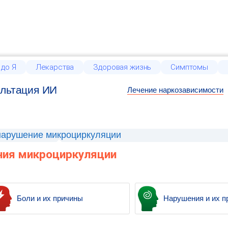
 до Я
Лекарства
Здоровая жизнь
Симптомы
льтация ИИ
Лечение наркозависимости
нарушение микроциркуляции
ния микроциркуляции
Боли и их причины
Нарушения и их п