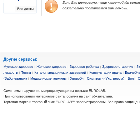
Если Вас интересуют еще какие-нибудь симпт
обязательно постараемся Вам помочь.
Все диеты
Другие сервисы:
Мужское здоровье
Женское здоровье
Здоровье ребенка
Здоровое старение
З
|
|
|
|
лекарств
Тесты
Каталог медицинских заведений
Консультации врача
Врачебны
|
|
|
|
(Заболевания)
Медицинские термины
Хвороби
Симптоми (Укр. версія)
Болі
О
|
|
|
|
|
Симптомы: нарушение микроциркуляции на портале EUROLAB.
При использовании материалов сайта, ссылка на сайт обязательна.
Торговая марка и торговый знак EUROLAB™ зарегистрированы. Все права защищен