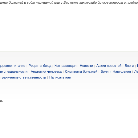
омы болезней и виды нарушений или у Вас есть какие-либо другие вопросы и предл
доровое питание
Рецепты блюд
Контрацепция
Новости
Архив новостей
Блоги
|
|
|
|
|
|
е специальности
Анатомия человека
Симптомы болезней
Боли
Нарушения
Ле
|
|
|
и
|
граничение ответственности
Написать нам
|
ы.