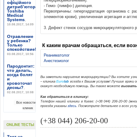
гиперфибриногенемия).
офіційного
- Гемо- (лимфо-) дилюция.
дитриб’ютора
Toshiba
Первопричины: гипергидратация организма с р
Medical
элементов крови), увеличенная агрегация и агг
Systems
,
10.08.2017, 14:09
3. Дефект стенок сосудов микроциркуляторного р
Отравление
у ребенка?
Только
К каким врачам обращаться, если во
спокойствие!
,
03.08.2017, 10:56
Реаниматолог
Анестезиолог
Пародонтит:
что делать,
когда болят
Вы заметили нарушение микроциркуляции? Вы хотите уз
и
– клиника
Euro
lab
всегда к Вашим услугам! Лучшие врачи 
кровоточат
окажут необходимую помощь. Вы также можете
вызвать 
десны?
,
02.08.2017, 10:08
Как обратиться в клинику:
Телефон нашей клиники в Киеве: (+38 044) 206-20-00 (мн
Все новости
проезда указаны
здесь
. Посмотрите детальнее о всех услу
клиник
(+38 044) 206-20-00
ONLINE ТЕСТЫ
Тест на