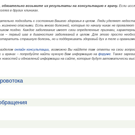
,
обязательно возьмите их результаты на консультацию к врачу.
Если иссл
оллег в других клиниках.
щательно подходить к состоянию Вашего здоровья в целом. Люди уделяют недос
жизненно опасными. Есть много болезней, которые по началу никак не проявляют 
ишком поздно. Каждое заболевание имеет свои определенные признаки, характерн
ов – первый шаг в диагностике заболеваний в целом. Для этого просто необхо
дотвратить страшную болезнь, но и поддерживать здоровый дух в теле и организме
разделом
онлайн консультации
, возможно Вы найдете там ответы на свои вопр
х и врачах – попробуйте найти нужную Вам информацию на
форуме
. Также зарег
их новостей и обновлений информации на сайте, которые будут автоматически вы
кровотока
ообращения