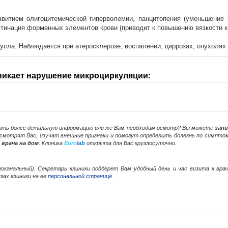
азвитием олигоцитемической гиперволемии, панцитопения (уменьшени
лютинация форменных элементов крови (приводит к повышению вязкости к
усла. Наблюдается при атеросклерозе, воспалении, циррозах, опухолях 
зникает нарушение микроциркуляции:
нать более детальную информацию или же Вам необходим осмотр? Вы можете
запи
осмотрят Вас, изучат внешние признаки и помогут определить болезнь по симпто
врача на дом
. Клиника
Euro
lab
открыта для Вас круглосуточно.
огоканальный). Секретарь клиники подберет Вам удобный день и час визита к вр
гах клиники на ее
персональной странице
.