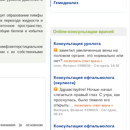
Гемодиализ
одят образование лимфы
в переходе жидкости и
точное пространство,
рбции белков и избытка
Online-консультации врачей
Консультация уролога
лимфоинтерстициальное
заметил увеличенные вены на
вии с их собственными
половом органе, это нормально или
нет?
посмотреть ответ врача »
олег
,
Вопрос #358616 - Сегодня, 10:52
Консультация офтальмолога
(окулиста)
Здравствуйте! Ночью начал
слезиться правый глаз. С утра, как
проснулась, было тяжело его
открыть:...
посмотреть ответ врача »
Валерия
,
Вопрос #358615 - Сегодня,
09:24
теинемия (в основном
Консультация офтальмолога