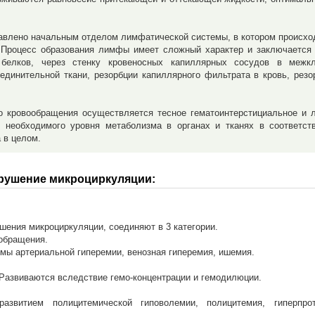
авлено начальным отделом лимфатической системы, в котором происх
 Процесс образования лимфы имеет сложный характер и заключается 
елков, через стенку кровеносных капиллярных сосудов в межкле
единительной ткани, резорбции капиллярного фильтрата в кровь, резо
о кровообращения осуществляется тесное гематоинтерстициальное и 
 необходимого уровня метаболизма в органах и тканях в соответст
 в целом.
арушение микроциркуляции:
ения микроциркуляции, соединяют в 3 категории.
ообращения.
мы артериальной гиперемии, венозная гиперемия, ишемия.
 Развиваются вследствие гемо-концентрации и гемодилюции.
развитием полицитемической гиповолемии, полицитемия, гиперпро