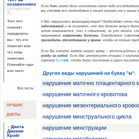
созависимость
Если Вами ранее были выполнены какие-либо исследования
(вопросов:
мы сделаем все необходимое в нашей клинике или у наших к
9)
Этот тест
У Вас нарушилась микроциркуляция? Необходимо очень т
заболеваний
и не осознают, что эти болезни могут быть 
поможет
итоге оказывается, что, к сожалению, их уже лечить сл
определить:
называемые
симптомы болезни
. Определение симптом
вы – тот, кто
проходить обследование у врача
, чтобы не только пре
помогает или
Если Вы хотите задать вопрос врачу – воспользуйтесь 
тот, кому
уходу за собой
. Если Вас интересуют отзывы о клиника
помогают.
портале
Euro
lab
, чтобы быть постоянно в курсе последн
Отвечайте «да»
или «нет»
Другие виды нарушений на букву "м":
нарушение маточно плацентарного 
Все тесты
нарушение маточного кровотока
нарушение мезентериального кров
ЛУЧШИЕ
ДИЕТЫ
нарушение менструального цикла
Диета
нарушение менструации
Дженни
Крэйг