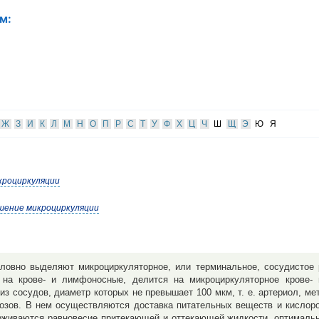
м:
Ж
З
И
К
Л
М
Н
О
П
Р
С
Т
У
Ф
Х
Ц
Ч
Ш
Щ
Э
Ю
Я
кроциркуляции
ушение микроциркуляции
ловно выделяют микроциркуляторное, или терминальное, сосудистое 
 на крове- и лимфоносные, делится на микроциркуляторное крове-
из сосудов, диаметр которых не превышает 100 мкм, т. е. артериол, ме
озов. В нем осуществляются доставка питательных веществ и кислоро
ерживаются равновесие притекающей и оттекающей жидкости, оптималь