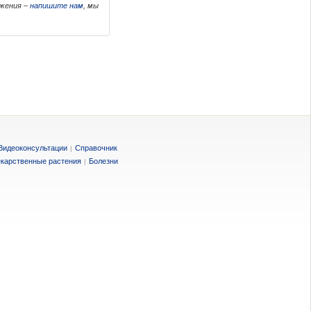
ожения –
напишите нам
, мы
Видеоконсультации
Справочник
|
карственные растения
Болезни
|