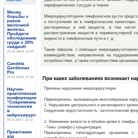
КЛИНИК
периферических сосудах и тканях.
Месяц
борьбы с
Микроциркуляторное лимфоносное русло предст
раком
и поступление ее в лимфатические капилляры.
молочной
растворенных в ней веществ, в том числе б
железы.
распространении веществ в периваскулярной со
Пройдите
обследование
жидкости в лимфоносные пути и т. д.
груди с 20%
скидкой!
,
Таким образом, с помощью микроциркуляторног
22.10.2018, 13:05
взаимодействие, направленное на поддержание
потребностями, а также потребностями организма
Candela
Gentlemax
Pro
,
15.01.2018, 17:22
При каких заболеваниях возникает н
Причины нарушения микроциркуляции
Научно-
практическая
конференция
Первопричины, вызывающие многообразные наруш
“Современные
1. Нарушения центрального и регионарного кров
технологии
в
Сердечная недостаточность, патологические фор
нейрохирургии”
,
20.11.2017, 11:11
2. Изменение вязкости и объёма крови и лимфы.
- Гемо- (лимфо-) концентрация.
Привітання
Первопричины: гипогидратация организма с 
від