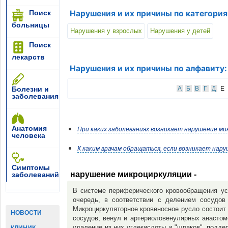
Поиск
Нарушения и их причины по категория
больницы
Нарушения у взрослых
Нарушения у детей
Поиск
лекарств
Нарушения и их причины по алфавиту:
Болезни и
А
Б
В
Г
Д
Е
заболевания
Анатомия
При каких заболеваниях возникает нарушение ми
человека
К каким врачам обращаться, если возникает нар
Симптомы
нарушение микроциркуляции -
заболеваний
В системе периферического кровообращения ус
очередь, в соответствии с делением сосудов
Микроциркуляторное кровеносное русло состоит 
НОВОСТИ
сосудов, венул и артериоловенулярных анастом
удаление из них углекислоты и "шлаков", подд