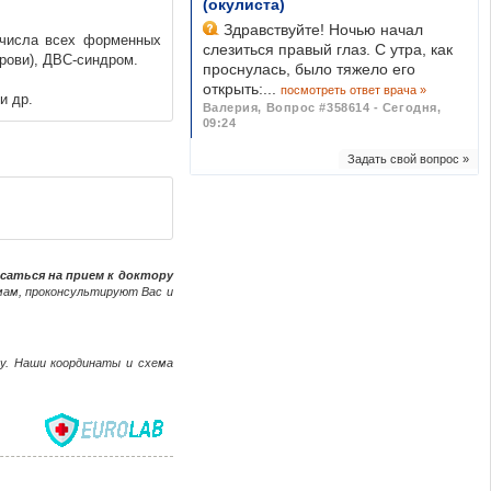
(окулиста)
Здравствуйте! Ночью начал
е числа всех форменных
слезиться правый глаз. С утра, как
рови), ДВС-синдром.
проснулась, было тяжело его
открыть:...
посмотреть ответ врача »
и др.
Валерия
,
Вопрос #358614 - Сегодня,
09:24
Задать свой вопрос »
саться на прием к доктору
мам, проконсультируют Вас и
ачу. Наши координаты и схема