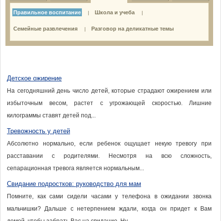
Правильное воспитание
Школа и учеба
|
|
Семейные развлечения
Разговор на деликатные темы
|
Детское ожирение
На сегодняшний день число детей, которые страдают ожирением или
избыточным весом, растет с угрожающей скоростью. Лишние
килограммы ставят детей под...
Тревожность у детей
Абсолютно нормально, если ребенок ощущает некую тревогу при
расставании с родителями. Несмотря на всю сложность,
сепарационная тревога является нормальным...
Свидание подростков: руководство для мам
Помните, как сами сидели часами у телефона в ожидании звонка
мальчишки? Дальше с нетерпением ждали, когда он придет к Вам