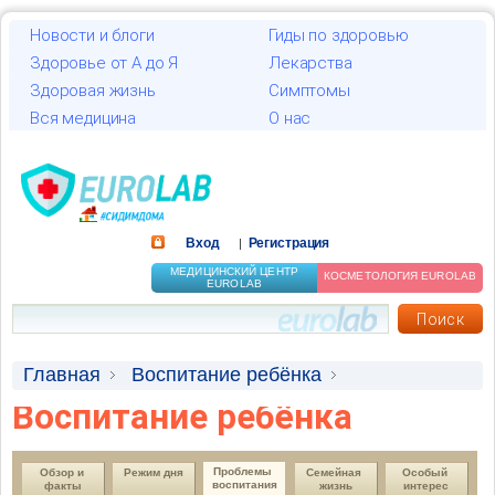
Новости и блоги
Гиды по здоровью
Здоровье от А до Я
Лекарства
Здоровая жизнь
Симптомы
Вся медицина
О нас
Вход
Регистрация
|
МЕДИЦИНСКИЙ ЦЕНТР
КОСМЕТОЛОГИЯ EUROLAB
EUROLAB
Главная
Воспитание ребёнка
Воспитание ребёнка
Проблемы воспитания
Правильное воспитание
Проблемы 
Обзор и 
Режим дня
Семейная 
Особый 
воспитания
факты
жизнь
интерес