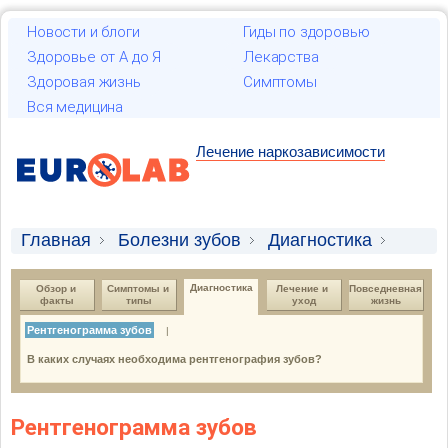
Новости и блоги
Гиды по здоровью
Здоровье от А до Я
Лекарства
Здоровая жизнь
Симптомы
Вся медицина
Лечение наркозависимости
Главная
Болезни зубов
Диагностика
Рентгенограмма зубов
Диагностика
Обзор и 
Симптомы и 
Лечение и 
Повседневная 
факты
типы
уход
жизнь
Рентгенограмма зубов
|
В каких случаях необходима рентгенография зубов?
Рентгенограмма зубов