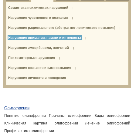
Семиотика психических нарушений
|
Нарушения чувственного познания
|
Нарушения рационального (абстрактно-логического познания)
|
Нарушения внимания, памяти и интеллекта
|
Нарушения эмоций, воли, влечений
|
Психомоторные нарушения
|
Нарушения сознания и самосознания
|
Нарушения личности и поведения
Олигофрении
Понятие олигофрении Причины олигофрении Виды олигофрении
Клиническая картина олигофрении Лечение олигофрений
Профилактика олигофрении...