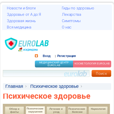
Новости и блоги
Гиды по здоровью
Здоровье от А до Я
Лекарства
Здоровая жизнь
Симптомы
Вся медицина
О нас
Вход
Регистрация
|
МЕДИЦИНСКИЙ ЦЕНТР
КОСМЕТОЛОГИЯ EUROLAB
EUROLAB
Главная
Психическое здоровье
Психическое здоровье
Психические нарушения
Нарушения внимания, памяти и интеллекта
Психические 
Обзор и 
Лечение и 
Психические 
Наркология
нарушения
факты
уход
болезни