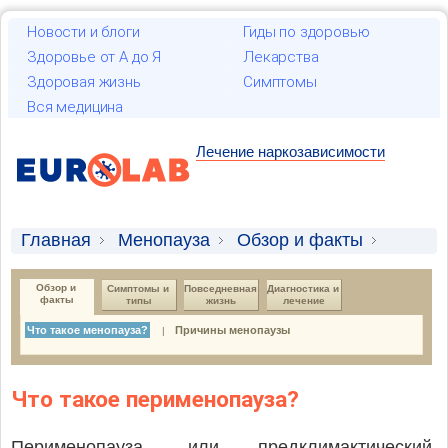
Новости и блоги
Гиды по здоровью
Здоровье от А до Я
Лекарства
Здоровая жизнь
Симптомы
Вся медицина
Лечение наркозависимости
Главная
Менопауза
Обзор и факты
Что такое менопауза?
Обзор и 
Симптомы и 
Повседневная 
Диагностика и 
факты
типы
жизнь
лечение
Что такое менопауза?
Причины менопаузы
|
Что такое перименопауза?
Перименопауза, или предклимактический