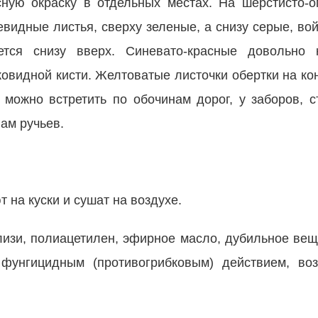
асную окраску в отдельных местах. На шерстисто-
видные листья, сверху зеленые, а снизу серые, во
ется снизу вверх. Синевато-красные довольно 
ковидной кисти. Желтоватые листочки обертки на ко
 можно встретить по обочинам дорог, у заборов, с
гам ручьев.
 на куски и сушат на воздухе.
слизи, полиацетилен, эфирное масло, дубильное вещ
фунгицидным (противогрибковым) действием, во