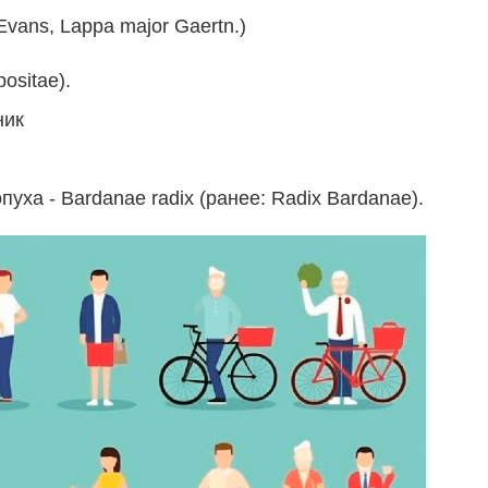
] Evans, Lappa major Gaertn.)
ositae).
ник
уха - Bardanae radix (ранее: Radix Bardanae).