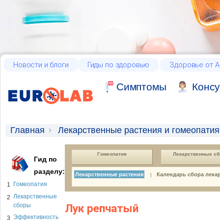
Новости и блоги
Гиды по здоровью
Здоровье от А
Cимптомы
Консу
Главная
Лекарственные растения и гомеопатия
Гомеопатия
Лекарственные с
Гид по
разделу:
Лекарственные растения
Календарь сбора лека
|
Гомеопатия
1
Лекарственные
2
сборы
Лук репчатый
Эффективность
3