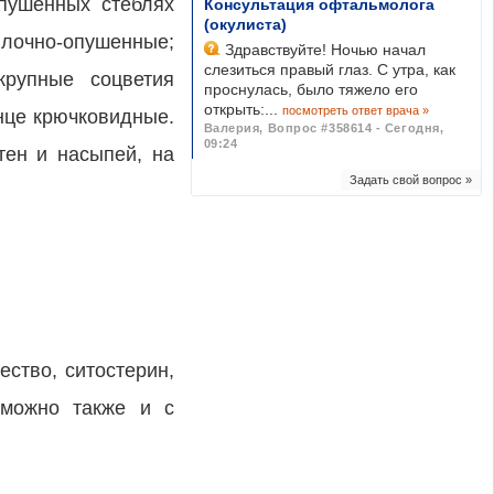
опушенных стеблях
Консультация офтальмолога
(окулиста)
йлочно-опушенные;
Здравствуйте! Ночью начал
слезиться правый глаз. С утра, как
крупные соцветия
проснулась, было тяжело его
открыть:...
посмотреть ответ врача »
нце крючковидные.
Валерия
,
Вопрос #358614 - Сегодня,
09:24
тен и насыпей, на
Задать свой вопрос »
ество, ситостерин,
зможно также и с