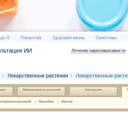
 до Я
Лекарства
Здоровая жизнь
Симптомы
льтация ИИ
Лечение наркозависимости
Лекарственные растения
Лекарственные раст
боры
Эффективность растений
Апитерапия
рственных растений
Настойки
Настои
|
|