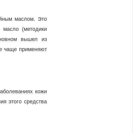
ейным маслом. Это
 масло (методики
сновном вышел из
се чаще применяют
заболеваниях кожи
ия этого средства