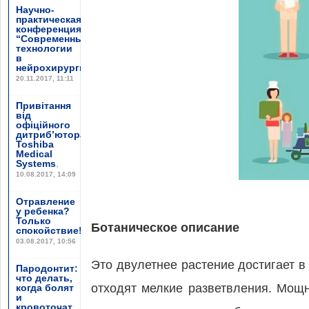
Научно-
практическая
конференция
“Современные
технологии
в
нейрохирургии”
,
20.11.2017, 11:11
Привітання
від
офіційного
дитриб’ютора
Toshiba
Medical
Systems
,
10.08.2017, 14:09
Отравление
у ребенка?
Только
Ботаническое описание
спокойствие!
,
03.08.2017, 10:56
Это двулетнее растение достигает в 
Пародонтит:
что делать,
отходят мелкие разветвления. Мощ
когда болят
и
кровоточат