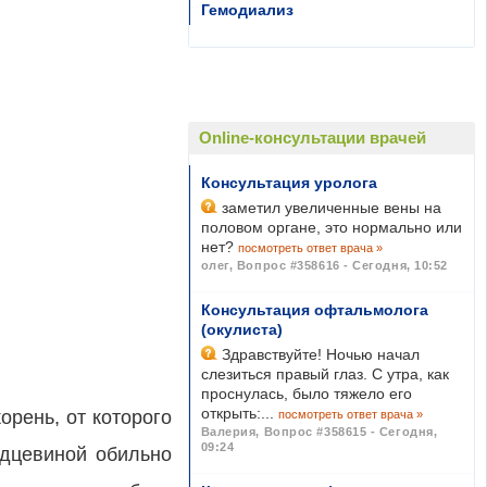
Гемодиализ
Online-консультации врачей
Консультация уролога
заметил увеличенные вены на
половом органе, это нормально или
нет?
посмотреть ответ врача »
олег
,
Вопрос #358616 - Сегодня, 10:52
Консультация офтальмолога
(окулиста)
Здравствуйте! Ночью начал
слезиться правый глаз. С утра, как
проснулась, было тяжело его
открыть:...
орень, от которого
посмотреть ответ врача »
Валерия
,
Вопрос #358615 - Сегодня,
09:24
рдцевиной обильно