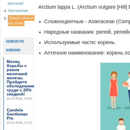
растений
Arctium lappa L. (Arctium vulgare [Hill
Апитерапия
4
Лекарственные
5
Сложноцветные - Asteraceae (Comp
растения
Народные названия: репей, репей
НОВОСТИ
Используемые части: корень.
КЛИНИК
Аптечное наименование: корень лоп
Месяц
борьбы с
раком
молочной
железы.
Пройдите
обследование
груди с 20%
скидкой!
,
22.10.2018, 13:05
Candela
Gentlemax
Pro
,
15.01.2018, 17:22