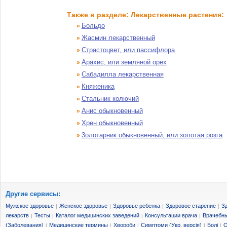
Также в разделе: Лекарственные растения:
Больдо
»
Жасмин лекарственный
»
Страстоцвет, или пассифлора
»
Арахис, или земляной орех
»
Сабадилла лекарственная
»
Княженика
»
Стальник колючий
»
Анис обыкновенный
»
Хрен обыкновенный
»
3олотарник обыкновенный, или золотая розга
»
Другие сервисы:
Мужское здоровье
Женское здоровье
Здоровье ребенка
Здоровое старение
З
|
|
|
|
лекарств
Тесты
Каталог медицинских заведений
Консультации врача
Врачебны
|
|
|
|
(Заболевания)
Медицинские термины
Хвороби
Симптоми (Укр. версія)
Болі
О
|
|
|
|
|