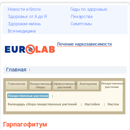
Новости и блоги
Гиды по здоровью
Здоровье от А до Я
Лекарства
Здоровая жизнь
Симптомы
Вся медицина
Лечение наркозависимости
Главная
Лекарственные растения и гомеопатия
Лекарственные 
Гомеопатия
Лекарственные 
Эффективность 
Апитерапия
растения
сборы
растений
Лекарственные растения
Лекарственные растения
|
Лекарственные растения
Календарь сбора лекарственных растений
Настойки
Настои
|
|
Гарпагофитум