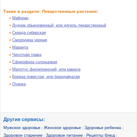
Также в разделе: Лекарственные растения:
Майоран
»
Дудник обыкновенный, или дягиль лекарственный
»
Скерда сибирская
»
Смородина черная
»
Маранта
»
Чихотная трава
»
Сферофиза солонцовая
»
Малотус филиппинский, или камала
»
Береза повислая, или бородавчатая
»
Очанка
»
Другие сервисы:
Мужское здоровье
Женское здоровье
Здоровье ребенка
|
|
|
Здоровое старение
Здоровое питание
Рецепты блюд
|
|
|