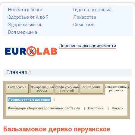
Новости и блоги
Гиды по здоровью
Здоровье от А до Я
Лекарства
Здоровая жизнь
Симптомы
Вся медицина
Лечение наркозависимости
Главная
Лекарственные растения и гомеопатия
Лекарственные 
Гомеопатия
Лекарственные 
Эффективность 
Апитерапия
растения
сборы
растений
Лекарственные растения
Лекарственные растения
|
Лекарственные растения
Календарь сбора лекарственных растений
Настойки
Настои
|
|
Бальзамовое дерево перуанское