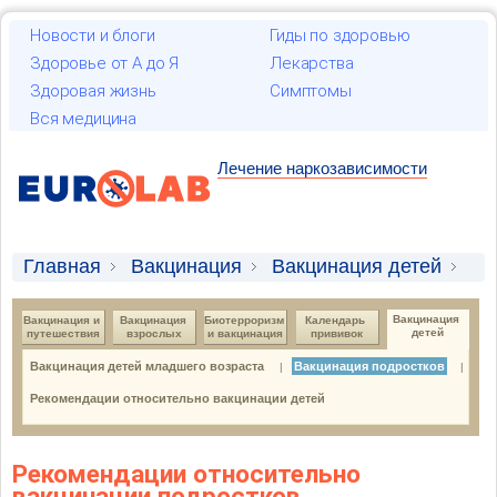
Новости и блоги
Гиды по здоровью
Здоровье от А до Я
Лекарства
Здоровая жизнь
Симптомы
Вся медицина
Лечение наркозависимости
Главная
Вакцинация
Вакцинация детей
Вакцинация подростков
Вакцинация 
Вакцинация и 
Вакцинация 
Биотерроризм 
Календарь 
детей
путешествия
взрослых
и вакцинация
прививок
Вакцинация детей младшего возраста
Вакцинация подростков
|
|
Рекомендации относительно вакцинации детей
Рекомендации относительно
вакцинации подростков