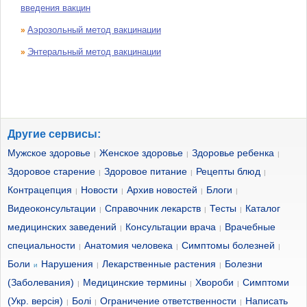
введения вакцин
Аэрозольный метод вакцинации
»
Энтеральный метод вакцинации
»
Другие сервисы:
Мужское здоровье
Женское здоровье
Здоровье ребенка
|
|
|
Здоровое старение
Здоровое питание
Рецепты блюд
|
|
|
Контрацепция
Новости
Архив новостей
Блоги
|
|
|
|
Видеоконсультации
Справочник лекарств
Тесты
Каталог
|
|
|
медицинских заведений
Консультации врача
Врачебные
|
|
специальности
Анатомия человека
Симптомы болезней
|
|
|
Боли
Нарушения
Лекарственные растения
Болезни
и
|
|
(Заболевания)
Медицинские термины
Хвороби
Симптоми
|
|
|
(Укр. версія)
Болі
Ограничение ответственности
Написать
|
|
|