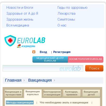
Новости и блоги
Гиды по здоровью
Здоровье от А до Я
Лекарства
Здоровая жизнь
Симптомы
Вся медицина
О нас
Вход
Регистрация
|
МЕДИЦИНСКИЙ ЦЕНТР
КОСМЕТОЛОГИЯ EUROLAB
EUROLAB
Главная
Вакцинация
Вакцинация взрослых
Методы вакцинации
Вакцинация 
Вакцинация и 
Биотерроризм 
Календарь 
Вакцинация 
взрослых
путешествия
и вакцинация
прививок
детей
Методы вакцинации
Что необходимо знать о вакцинации
|
|