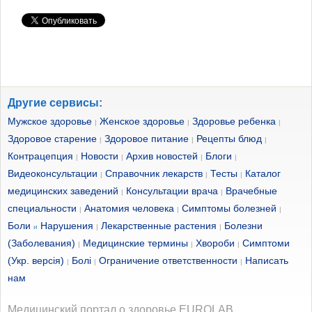
Другие сервисы:
Мужское здоровье
Женское здоровье
Здоровье ребенка
|
|
|
Здоровое старение
Здоровое питание
Рецепты блюд
|
|
|
Контрацепция
Новости
Архив новостей
Блоги
|
|
|
|
Видеоконсультации
Справочник лекарств
Тесты
Каталог
|
|
|
медицинских заведений
Консультации врача
Врачебные
|
|
специальности
Анатомия человека
Симптомы болезней
|
|
|
Боли
Нарушения
Лекарственные растения
Болезни
и
|
|
(Заболевания)
Медицинские термины
Хвороби
Симптоми
|
|
|
(Укр. версія)
Болі
Ограничение ответственности
Написать
|
|
|
нам
Медицинский портал о здоровье EUROLAB.