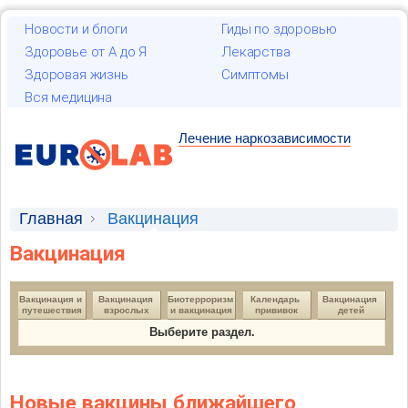
Новости и блоги
Гиды по здоровью
Здоровье от А до Я
Лекарства
Здоровая жизнь
Симптомы
Вся медицина
Лечение наркозависимости
Главная
Вакцинация
Вакцинация
Вакцинация и 
Вакцинация 
Биотерроризм 
Календарь 
Вакцинация 
путешествия
взрослых
и вакцинация
прививок
детей
Выберите раздел.
Новые вакцины ближайшего