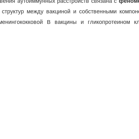
вения аутоиммунных расстройств связана с
феном
 структур между вакциной и собственными компон
менингококковой В вакцины и гликопротеином к