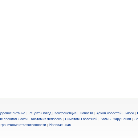
доровое питание
Рецепты блюд
Контрацепция
Новости
Архив новостей
Блоги
|
|
|
|
|
|
е специальности
Анатомия человека
Симптомы болезней
Боли
Нарушения
Ле
|
|
|
и
|
граничение ответственности
Написать нам
|