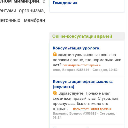
еном мимикрии
, с
Гемодиализ
ентами организма,
леточных мембран
Online-консультации врачей
Консультация уролога
заметил увеличенные вены на
половом органе, это нормально или
нет?
посмотреть ответ врача »
олег
,
Вопрос #358616 - Сегодня, 10:52
Консультация офтальмолога
(окулиста)
Здравствуйте! Ночью начал
слезиться правый глаз. С утра, как
проснулась, было тяжело его
открыть:...
посмотреть ответ врача »
Валерия
,
Вопрос #358615 - Сегодня,
09:24