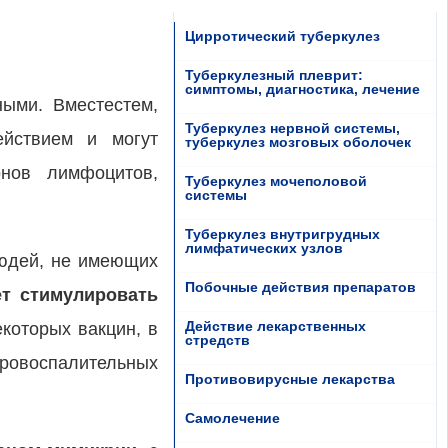
Цирротический туберкулез
Туберкулезный плеврит:
симптомы, диагностика, лечение
ными. Вместестем,
Туберкулез нервной системы,
ействием и могут
туберкулез мозговых оболочек
онов лимфоцитов,
Туберкулез мочеполовой
системы
Туберкулез внутригрудных
лимфатических узлов
людей, не имеющих
Побочные действия препаратов
т стимулировать
Действие лекарственных
которых вакцин, в
стредств
ровоспалительных
Противовирусные лекарства
Самолечение