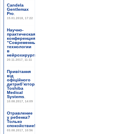
Candela
Gentlemax
Pro
,
15.01.2018, 17:22
Научно-
практическая
конференция
“Современные
технологии
в
нейрохирургии”
,
20.11.2017, 11:11
Привітання
від
офіційного
дитриб’ютора
Toshiba
Medical
Systems
,
10.08.2017, 14:09
Отравление
у ребенка?
Только
спокойствие!
,
03.08.2017, 10:56