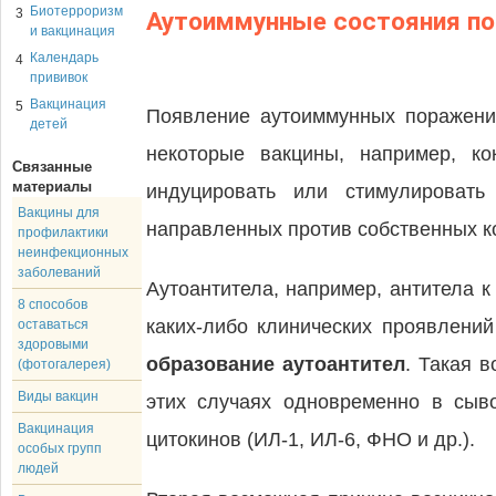
Биотерроризм
3
Аутоиммунные состояния по
и вакцинация
Календарь
4
прививок
Вакцинация
5
Появление аутоиммунных поражений
детей
некоторые вакцины, например, к
Связанные
материалы
индуцировать или стимулировать
Вакцины для
направленных против собственных к
профилактики
неинфекционных
заболеваний
Аутоантитела, например, антитела 
8 способов
каких-либо клинических проявлени
оставаться
здоровыми
образование аутоантител
. Такая 
(фотогалерея)
Виды вакцин
этих случаях одновременно в сыв
Вакцинация
цитокинов (ИЛ-1, ИЛ-6, ФНО и др.).
особых групп
людей