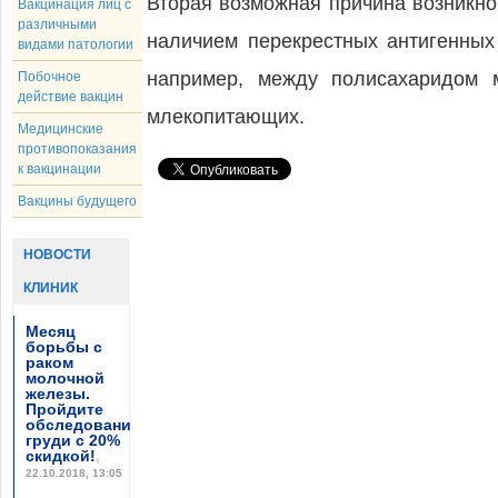
Вторая возможная причина возникно
Вакцинация лиц с
различными
наличием перекрестных антигенных
видами патологии
например, между полисахаридом 
Побочное
действие вакцин
млекопитающих.
Медицинские
противопоказания
к вакцинации
Вакцины будущего
НОВОСТИ
КЛИНИК
Месяц
борьбы с
раком
молочной
железы.
Пройдите
обследование
груди с 20%
скидкой!
,
22.10.2018, 13:05