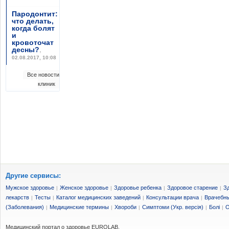
Пародонтит:
что делать,
когда болят
и
кровоточат
десны?
,
02.08.2017, 10:08
Все новости
клиник
Другие сервисы:
Мужское здоровье
Женское здоровье
Здоровье ребенка
Здоровое старение
З
|
|
|
|
лекарств
Тесты
Каталог медицинских заведений
Консультации врача
Врачебны
|
|
|
|
(Заболевания)
Медицинские термины
Хвороби
Симптоми (Укр. версія)
Болі
О
|
|
|
|
|
Медицинский портал о здоровье EUROLAB.