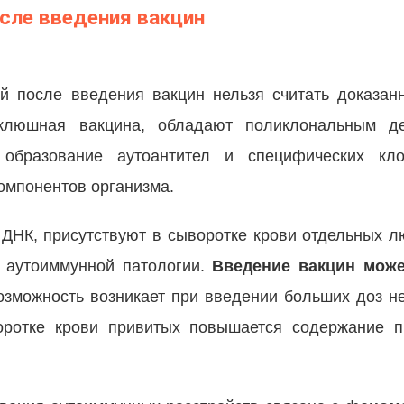
сле введения вакцин
 после введения вакцин нельзя считать доказан
оклюшная вакцина, обладают поликлональным д
 образование аутоантител и специфических кл
омпонентов организма.
к ДНК, присутствуют в сыворотке крови отдельных 
й аутоиммунной патологии.
Введение вакцин може
возможность возникает при введении больших доз не
оротке крови привитых повышается содержание п