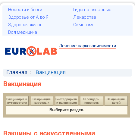
Новости и блоги
Гиды по здоровью
Здоровье от А до Я
Лекарства
Здоровая жизнь
Симптомы
Вся медицина
Лечение наркозависимости
Главная
Вакцинация
Вакцинация
Вакцинация и 
Вакцинация 
Биотерроризм 
Календарь 
Вакцинация 
путешествия
взрослых
и вакцинация
прививок
детей
Выберите раздел.
Вакцины с искусственными