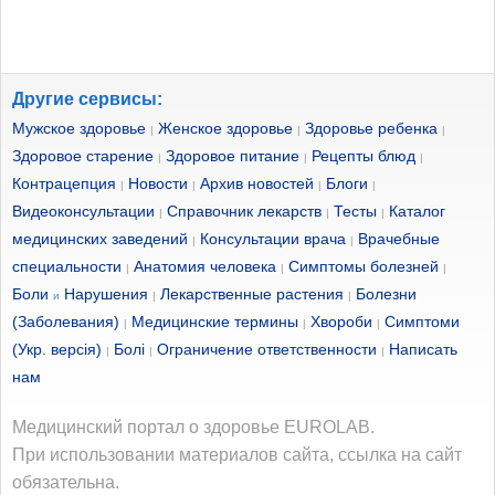
Другие сервисы:
Мужское здоровье
Женское здоровье
Здоровье ребенка
|
|
|
Здоровое старение
Здоровое питание
Рецепты блюд
|
|
|
Контрацепция
Новости
Архив новостей
Блоги
|
|
|
|
Видеоконсультации
Справочник лекарств
Тесты
Каталог
|
|
|
медицинских заведений
Консультации врача
Врачебные
|
|
специальности
Анатомия человека
Симптомы болезней
|
|
|
Боли
Нарушения
Лекарственные растения
Болезни
и
|
|
(Заболевания)
Медицинские термины
Хвороби
Симптоми
|
|
|
(Укр. версія)
Болі
Ограничение ответственности
Написать
|
|
|
нам
Медицинский портал о здоровье EUROLAB.
При использовании материалов сайта, ссылка на сайт
обязательна.