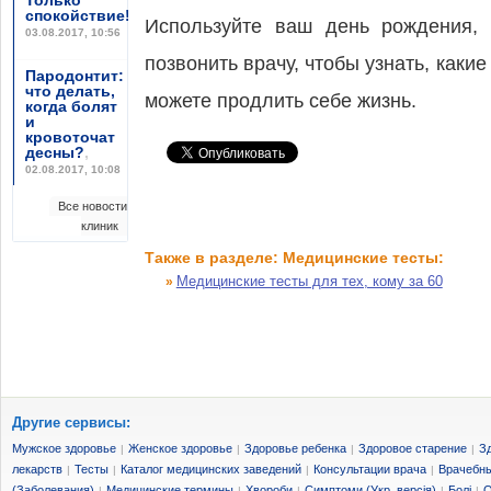
Только
спокойствие!
,
Используйте ваш день рождения, 
03.08.2017, 10:56
позвонить врачу, чтобы узнать, каки
Пародонтит:
что делать,
можете продлить себе жизнь.
когда болят
и
кровоточат
десны?
,
02.08.2017, 10:08
Все новости
клиник
Также в разделе: Медицинские тесты:
Медицинские тесты для тех, кому за 60
»
Другие сервисы:
Мужское здоровье
Женское здоровье
Здоровье ребенка
Здоровое старение
З
|
|
|
|
лекарств
Тесты
Каталог медицинских заведений
Консультации врача
Врачебны
|
|
|
|
(Заболевания)
Медицинские термины
Хвороби
Симптоми (Укр. версія)
Болі
О
|
|
|
|
|