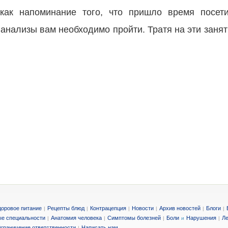
как напоминание того, что пришло время посети
е анализы вам необходимо пройти. Тратя на эти занят
доровое питание
Рецепты блюд
Контрацепция
Новости
Архив новостей
Блоги
|
|
|
|
|
|
е специальности
Анатомия человека
Симптомы болезней
Боли
Нарушения
Ле
|
|
|
и
|
граничение ответственности
Написать нам
|