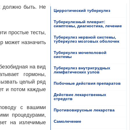
к должно быть. Не
Цирротический туберкулез
Туберкулезный плеврит:
симптомы, диагностика, лечение
эти простые тесты,
Туберкулез нервной системы,
туберкулез мозговых оболочек
ор может назначить
Туберкулез мочеполовой
системы
безобидная на вид
Туберкулез внутригрудных
лимфатических узлов
атывает гормоны,
вызвать целый ряд
Побочные действия препаратов
ет и потом каждые
Действие лекарственных
стредств
 поводу с вашими
Противовирусные лекарства
ими процедурами,
Самолечение
вет на излечимые