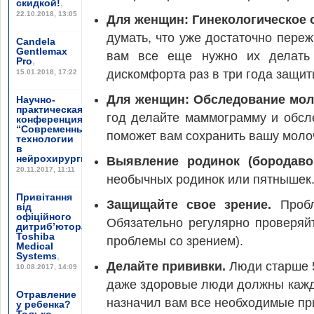
скидкой!
,
22.10.2018, 13:05
Для женщин: Гинекологическое 
думать, что уже достаточно переж
Candela
Gentlemax
вам все еще нужно их делать 
Pro
,
дискомфорта раз в три года защит
15.01.2018, 17:22
Для женщин: Обследование мол
Научно-
практическая
год делайте маммограмму и обсл
конференция
“Современные
поможет вам сохранить вашу моло
технологии
в
нейрохирургии”
,
Выявление родинок (бородавок
20.11.2017, 11:11
необычных родинок или пятнышек. 
Привітання
Защищайте свое зрение.
Пробл
від
офіційного
Обязательно регулярно проверяйт
дитриб’ютора
Toshiba
проблемы со зрением).
Medical
Systems
,
Делайте прививки.
Люди старше 5
10.08.2017, 14:09
даже здоровые люди должны кажды
Отравление
назначил вам все необходимые пр
у ребенка?