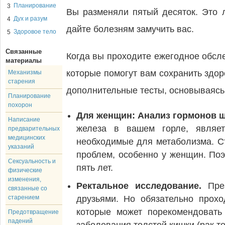
Планирование
3
Вы разменяли пятый десяток. Это 
Дух и разум
4
дайте болезням замучить вас.
Здоровое тело
5
Связанные
Когда вы проходите ежегодное обсле
материалы
которые помогут вам сохранить здор
Механизмы
старения
дополнительные тесты, основываясь 
Планирование
похорон
Для женщин: Анализ гормонов 
Написание
железа в вашем горле, являет
предварительных
медицинских
необходимые для метаболизма. С
указаний
проблем, особенно у женщин. По
Сексуальность и
пять лет.
физические
изменения,
Ректальное исследование.
Пре
связанные со
старением
друзьями. Но обязательно прох
которые может порекомендовать
Предотвращение
падений