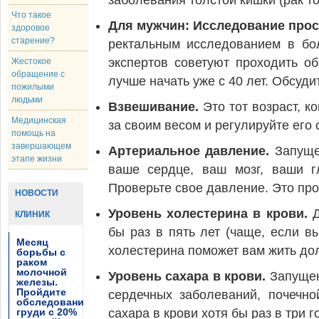
заболевания толстой кишки (рак то
Что такое
Для мужчин: Исследование про
здоровое
старение?
ректальным исследованием в бо
экспертов советуют проходить о
Жестокое
обращение с
лучше начать уже с 40 лет. Обсуди
пожилыми
людьми
Взвешивание.
Это тот возраст, 
Медицинская
за своим весом и регулируйте его
помощь на
завершающем
Артериальное давление.
Запуще
этапе жизни
ваше сердце, ваш мозг, ваши г
Проверьте свое давление. Это про
НОВОСТИ
Уровень холестерина в крови.
КЛИНИК
бы раз в пять лет (чаще, если в
Месяц
холестерина поможет вам жить до
борьбы с
раком
молочной
Уровень сахара в крови.
Запущен
железы.
Пройдите
сердечных заболеваний, почечно
обследование
груди с 20%
сахара в крови хотя бы раз в три 