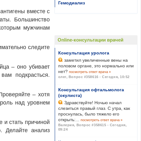
Гемодиализ
 антигены вместе с
аты. Большинство
екоторым мужчинам
Online-консультации врачей
нимательно следите
Консультация уролога
заметил увеличенные вены на
половом органе, это нормально или
йца – оно убивает
нет?
посмотреть ответ врача »
вам подкрасться.
олег
,
Вопрос #358616 - Сегодня, 10:52
Консультация офтальмолога
Проверяйте – хотя
(окулиста)
троль над уровнем
Здравствуйте! Ночью начал
слезиться правый глаз. С утра, как
проснулась, было тяжело его
открыть:...
посмотреть ответ врача »
 и стать причиной
Валерия
,
Вопрос #358615 - Сегодня,
о. Делайте анализ
09:24