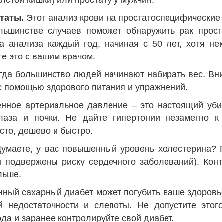
лстой кишки) или простату у мужчин.
статы.
Этот анализ крови на простатоспецифические
льшинстве случаев поможет обнаружить рак прост
ба анализа каждый год, начиная с 50 лет, хотя н
те это с вашим врачом.
когда большинство людей начинают набирать вес. В
 с помощью здорового питания и упражнений.
нное артериальное давление – это настоящий уби
лаза и почки. Не дайте гипертонии незаметно к 
сто, дешево и быстро.
Думаете, у вас повышенный уровень холестерина? 
ы подвержены риску сердечного заболеваний). Кон
льше.
ный сахарный диабет может погубить ваше здоровье
й недостаточности и слепоты. Не допустите этог
года и заранее контролируйте свой диабет.