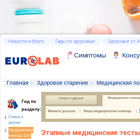
Новости и блоги
Гиды по здоровью
Здоровье от А
Cимптомы
Консу
Главная
Здоровое старение
Медицинская п
Медицинская помощ
Семья и друзья
Гид по
разделу:
Живите дольше
Ваша медицинская помощь
|
|
Семья и
1
друзья
Медицинская
2
Этапные медицинские тесты 
помощь 103