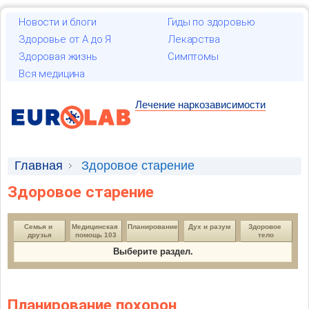
Новости и блоги
Гиды по здоровью
Здоровье от А до Я
Лекарства
Здоровая жизнь
Симптомы
Вся медицина
Лечение наркозависимости
Главная
Здоровое старение
Здоровое старение
Семья и 
Медицинская 
Планирование
Дух и разум
Здоровое 
друзья
помощь 103
тело
Выберите раздел.
Планирование похорон