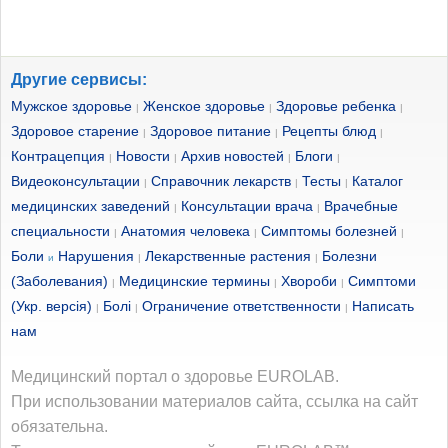
Другие сервисы:
Мужское здоровье
Женское здоровье
Здоровье ребенка
|
|
|
Здоровое старение
Здоровое питание
Рецепты блюд
|
|
|
Контрацепция
Новости
Архив новостей
Блоги
|
|
|
|
Видеоконсультации
Справочник лекарств
Тесты
Каталог
|
|
|
медицинских заведений
Консультации врача
Врачебные
|
|
специальности
Анатомия человека
Симптомы болезней
|
|
|
Боли
Нарушения
Лекарственные растения
Болезни
и
|
|
(Заболевания)
Медицинские термины
Хвороби
Симптоми
|
|
|
(Укр. версія)
Болі
Ограничение ответственности
Написать
|
|
|
нам
Медицинский портал о здоровье EUROLAB.
При использовании материалов сайта, ссылка на сайт
обязательна.