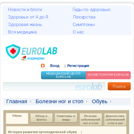
Новости и блоги
Гиды по здоровью
Здоровье от А до Я
Лекарства
Здоровая жизнь
Симптомы
Вся медицина
О нас
Вход
Регистрация
|
МЕДИЦИНСКИЙ ЦЕНТР
КОСМЕТОЛОГИЯ EUROLAB
EUROLAB
Главная
Болезни ног и стоп
Обувь
Как подобрать ортопедическую обувь
Обувь
Обзор и 
Симптомы и 
Лечение 
Диагностика 
факты
виды
заболеваний 
заболеваний 
ног и стоп
стоп и ног
История развития ортопедической обуви
|