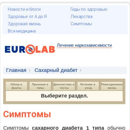
Новости и блоги
Гиды по здоровью
Здоровье от А до Я
Лекарства
Здоровая жизнь
Симптомы
Вся медицина
Лечение наркозависимости
Главная
Сахарный диабет
Сахарый диабет 1 типа
Обзор и 
Признаки и 
Диагностика и 
Лечение и 
Повседневная 
факты
типы
тесты
уход
жизнь
Выберите раздел.
Симптомы
Симптомы
сахарного диабета 1 типа
обычно