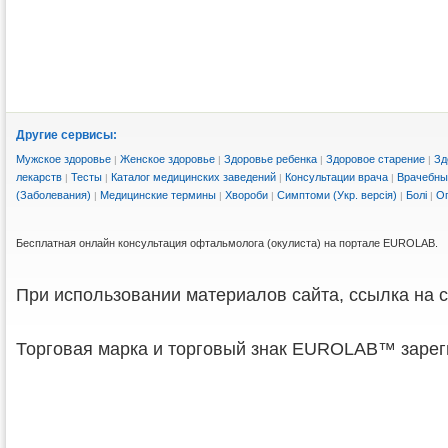
Другие сервисы:
Мужское здоровье
Женское здоровье
Здоровье ребенка
Здоровое старение
Зд
|
|
|
|
лекарств
Тесты
Каталог медицинских заведений
Консультации врача
Врачебны
|
|
|
|
(Заболевания)
Медицинские термины
Хвороби
Симптоми (Укр. версія)
Болі
Ог
|
|
|
|
|
Бесплатная онлайн консультация офтальмолога (окулиста) на портале EUROLAB.
При использовании материалов сайта, ссылка на с
Торговая марка и торговый знак EUROLAB™ зарег