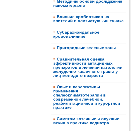
»
Методичні основи дослідження
наноматеріалів
»
Влияние пробиотиков на
эпителий и слизистую кишечника
»
Субарахноидальное
кровоизлияние
»
Пригородные зеленые зоны
»
Сравнительная оценка
эффективности антацидных
препаратов в лечении патологии
желудочно-кишечного тракта у
лиц молодого возраста
»
Опыт и перспективы
применения
спелеоклиматотерапии в
современной лечебной,
реабилитационной и курортной
практике
»
Симптом «отечные и опухшие
веки» в практике педиатра