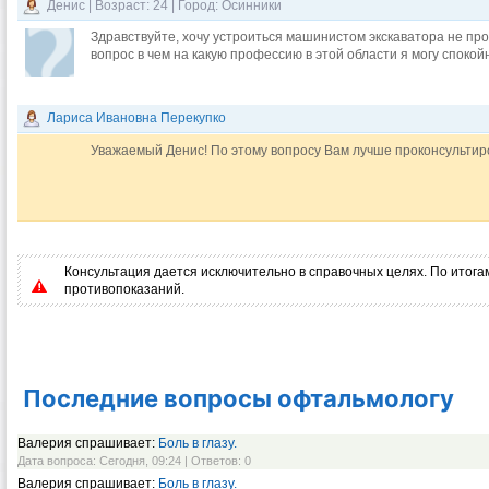
Денис | Возраст: 24 | Город: Осинники
Здравствуйте, хочу устроиться машинистом экскаватора не про
вопрос в чем на какую профессию в этой области я могу споко
Лариса Ивановна Перекупко
Уважаемый Денис! По этому вопросу Вам лучше проконсультир
Консультация дается исключительно в справочных целях. По итогам
противопоказаний.
Последние вопросы офтальмологу
Валерия спрашивает:
Боль в глазу.
Дата вопроса: Сегодня, 09:24 | Ответов: 0
Валерия спрашивает:
Боль в глазу.