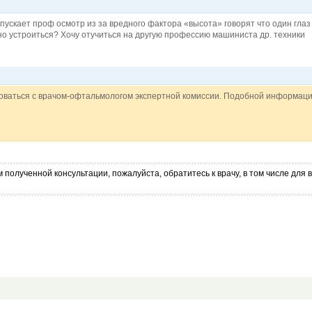
пускает проф осмотр из за вредного фактора «высота» говорят что один глаз 
йно устроиться? Хочу отучиться на другую профессию машиниста др. техники
оваться с врачом-офтальмологом экспертной комиссии. Подобной информации
 полученной консультации, пожалуйста, обратитесь к врачу, в том числе дл