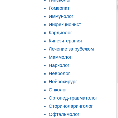
Гинеколог
Гомеопат
Иммунолог
Инфекционист
Кардиолог
Кинезитерапия
Лечение за рубежом
Маммолог
Нарколог
Невролог
Нейрохирург
Онколог
Ортопед-травматолог
Оториноларинголог
Офтальмолог