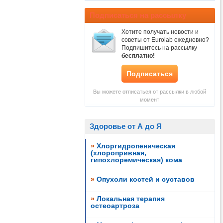
Подписаться на рассылку
Хотите получать новости и
советы от Eurolab ежедневно?
Подпишитесь на рассылку
бесплатно!
Подписаться
Вы можете отписаться от рассылки в любой
момент
Здоровье от А до Я
»
Хлоргидропеническая
(хлоропривная,
гипохлоремическая) кома
»
Опухоли костей и суставов
»
Локальная терапия
остеоартроза