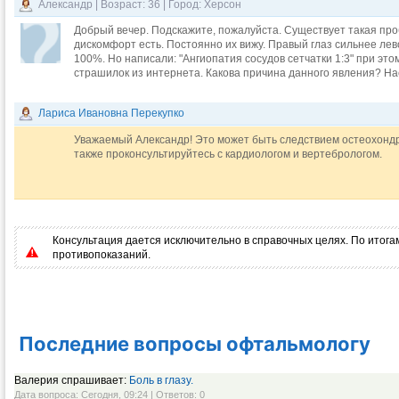
Александр | Возраст: 36 | Город: Херсон
Добрый вечер. Подскажите, пожалуйста. Существует такая про
дискомфорт есть. Постоянно их вижу. Правый глаз сильнее лево
100%. Но написали: "Ангиопатия сосудов сетчатки 1:3" при эт
страшилок из интернета. Какова причина данного явления? На
Лариса Ивановна Перекупко
Уважаемый Александр! Это может быть следствием остеохондро
также проконсультируйтесь с кардиологом и вертебрологом.
Консультация дается исключительно в справочных целях. По итогам
противопоказаний.
Последние вопросы офтальмологу
Валерия спрашивает:
Боль в глазу.
Дата вопроса: Сегодня, 09:24 | Ответов: 0