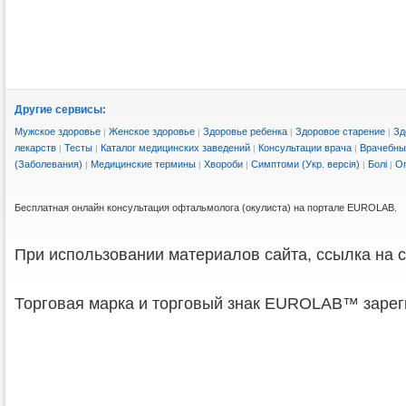
Другие сервисы:
Мужское здоровье
Женское здоровье
Здоровье ребенка
Здоровое старение
Зд
|
|
|
|
лекарств
Тесты
Каталог медицинских заведений
Консультации врача
Врачебны
|
|
|
|
(Заболевания)
Медицинские термины
Хвороби
Симптоми (Укр. версія)
Болі
Ог
|
|
|
|
|
Бесплатная онлайн консультация офтальмолога (окулиста) на портале EUROLAB.
При использовании материалов сайта, ссылка на с
Торговая марка и торговый знак EUROLAB™ зарег