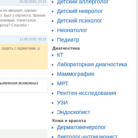
Детский аллерголог
10.08.2018, 23:13
Детский невролог
но не мешают, однако
з. Был у окулиста. Зрение
Детский психолог
ереживаю. Начитался
роза? Спасибо !
Неонатолог
Педиатр
13.08.2018, 09:19
Диагностика
сидеть с гаджетами, а
КТ
Лабораторная диагностика
Маммография
МРТ
я выявления возможных
Рентген-исследования
УЗИ
Эндоскопист
Кожа и красота
Дерматовенеролог
Диетолог-нутриционист