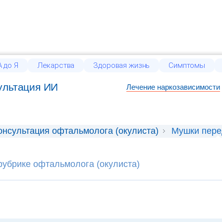
 до Я
Лекарства
Здоровая жизнь
Симптомы
ультация ИИ
Лечение наркозависимости
онсультация офтальмолога (окулиста)
Мушки пере
рубрике офтальмолога (окулиста)