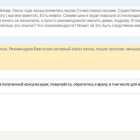
блема. Около года назад,появились мушки (точки) перед глазами. Существен
го ( как мне кажется). Есть невроз. Снимки шеи и груди показали остеохондро
ом ничего не назначили, а просто рекомендовали сменить диван, подушку. Я п
сколько это опасно? Что порекомендуете? Может ли это быть следствием нев
за. Рекомендуем Вам более активный образ жизни, пешие прогулки, меньше 
 полученной консультации, пожалуйста, обратитесь к врачу, в том числе дл