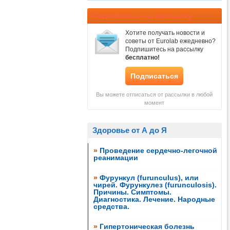
Подписаться на рассылку
Хотите получать новости и
советы от Eurolab ежедневно?
Подпишитесь на рассылку
бесплатно!
Подписаться
Вы можете отписаться от рассылки в любой
момент
Здоровье от А до Я
»
Проведение сердечно-легочной
реанимации
»
Фурункул (furunculus), или
чирей. Фурункулез (furunculosis).
Причины. Симптомы.
Диагностика. Лечение. Народные
средства.
»
Гипертоническая болезнь