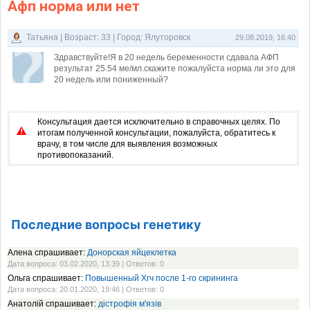
Афп норма или нет
Татьяна | Возраст: 33 | Город: Ялуторовск
29.08.2019, 16:40
Здравствуйте!Я в 20 недель беременности сдавала АФП
результат 25.54 ме/мл.скажите пожалуйста норма ли это для
20 недель или пониженный?
Консультация дается исключительно в справочных целях. По
итогам полученной консультации, пожалуйста, обратитесь к
врачу, в том числе для выявления возможных
противопоказаний.
Последние вопросы генетику
Алена спрашивает:
Донорская яйцеклетка
Дата вопроса: 03.02.2020, 13:39 | Ответов: 0
Ольга спрашивает:
Повышенный Хгч после 1-го скрининга
Дата вопроса: 20.01.2020, 19:46 | Ответов: 0
Анатолій спрашивает:
дістрофія м'язів