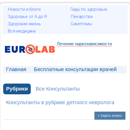
Новости и блоги
Гиды по здоровью
Здоровье от А до Я
Лекарства
Здоровая жизнь
Симптомы
Вся медицина
Лечение наркозависимости
Главная
Бесплатные консультации врачей
Консультация детского невролога
Рубрики
Все Консультанты
Боли в области переносицы
Консультанты в рубрике детского невролога
+ Задать вопрос