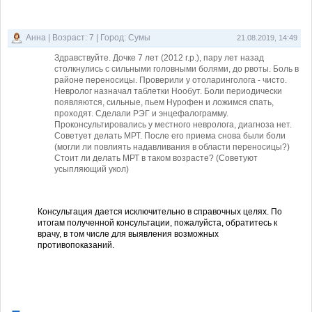
Боли в области переносицы
Aнна | Возраст: 7 | Город: Сумы
21.08.2019, 14:49
Здравствуйте. Дочке 7 лет (2012 г.р.), пару лет назад
столкнулись с сильными головными болями, до рвоты. Боль в
районе переносицы. Проверили у отоларинголога - чисто.
Невролог назначал таблетки Нообут. Боли периодически
появляются, сильные, пьем Нурофен и ложимся спать,
проходят. Сделали РЭГ и энцефалограмму.
Проконсультировались у местного невролога, диагноза нет.
Советует делать МРТ. После его приема снова были боли
(могли ли повлиять надавливания в области переносицы?)
Стоит ли делать МРТ в таком возрасте? (Советуют
усыпляющий укол)
Консультация дается исключительно в справочных целях. По
итогам полученной консультации, пожалуйста, обратитесь к
врачу, в том числе для выявления возможных
противопоказаний.