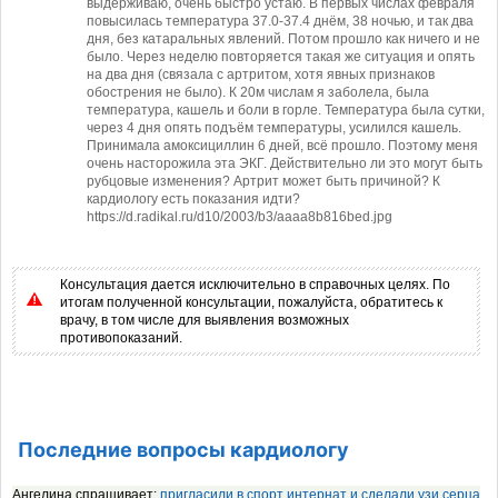
выдерживаю, очень быстро устаю. В первых числах февраля
повысилась температура 37.0-37.4 днём, 38 ночью, и так два
дня, без катаральных явлений. Потом прошло как ничего и не
было. Через неделю повторяется такая же ситуация и опять
на два дня (связала с артритом, хотя явных признаков
обострения не было). К 20м числам я заболела, была
температура, кашель и боли в горле. Температура была сутки,
через 4 дня опять подъём температуры, усилился кашель.
Принимала амоксициллин 6 дней, всё прошло. Поэтому меня
очень насторожила эта ЭКГ. Действительно ли это могут быть
рубцовые изменения? Артрит может быть причиной? К
кардиологу есть показания идти?
https://d.radikal.ru/d10/2003/b3/aaaa8b816bed.jpg
Консультация дается исключительно в справочных целях. По
итогам полученной консультации, пожалуйста, обратитесь к
врачу, в том числе для выявления возможных
противопоказаний.
Последние вопросы кардиологу
Ангелина спрашивает:
пригласили в спорт интернат и сделали узи серца