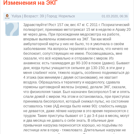
Изменения на ЭКГ
Yuliya | Возраст: 39 | Город: Норильск
01.03.2020, 06:36
Здравствуйте! Рост 157 см, вес 47 кг. С 2011 г. Псориатический
полиартрит, принимаю метотрексат 15 мг в неделю и Араву 20
мг через день. При прохождении медосмотра на работе,
впервые выявлены изменения на ЭКГ. Так как моей
амбулаторной карты у них не было, то я умолчала о своём
заболевании. На вопросы терапевта отвечала, что ничего не
беспокоит, сопутствующих не имею. Посовещавшись, мне
сказали, что всё нормально и отправили с миром. Из
анамнеза: есть тахикардия до 90-100 в покое (давно). Бывают
дни, когда пульс учащается сильнее до 130-150, в эти дни у
меня слабеют ноги, тяжело ходить, особенно подниматься до
4 этажа (как минимум с двумя остановками), не хватает
воздуха. Обращалась к терапевту и кардиологу, сдавала
гормоны щитовидной железы (норма), делали ЭКГ, сказали,
что физиология такая. Был назначен бисопролол 5 мг и опять
слали домой с миром. На этом и остановилась, при приступах
принимала бисопролол, который снижал пульс, но состояние
оставалось тоже (АД иногда было ниже 90): слабость никуда
не девается, даже лёгкие нагрузки в это время переносятся с
трудом. Такие приступы бывают от 1 до 3-4 раз в месяц, могут
и два месяца не давать о себе знать. В обычные дни
привычная нагрузка переносится хорошо, но подъёмы по
лестнице или в горку - тяжеловато. Длительные нагрузки не