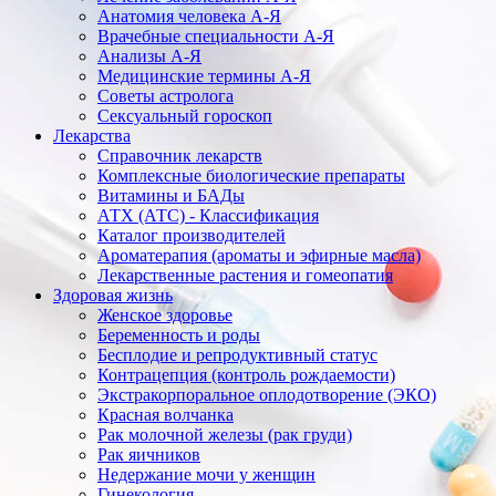
Анатомия человека А-Я
Врачебные специальности А-Я
Анализы А-Я
Медицинские термины А-Я
Советы астролога
Сексуальный гороскоп
Лекарства
Справочник лекарств
Комплексные биологические препараты
Витамины и БАДы
АТХ (АТС) - Классификация
Каталог производителей
Ароматерапия (ароматы и эфирные масла)
Лекарственные растения и гомеопатия
Здоровая жизнь
Женское здоровье
Беременность и роды
Бесплодие и репродуктивный статус
Контрацепция (контроль рождаемости)
Экстракорпоральное оплодотворение (ЭКО)
Красная волчанка
Рак молочной железы (рак груди)
Рак яичников
Недержание мочи у женщин
Гинекология