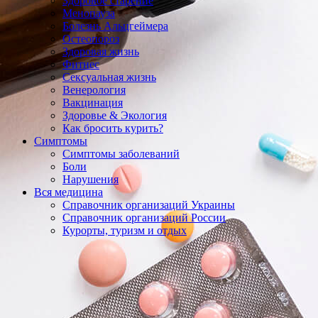
Здоровое старение
Менопауза
Болезнь Альцгеймера
Остеопороз
Здоровая жизнь
Фитнес
Сексуальная жизнь
Венерология
Вакцинация
Здоровье & Экология
Как бросить курить?
Симптомы
Симптомы заболеваний
Боли
Нарушения
Вся медицина
Справочник организаций Украины
Справочник организаций России
Курорты, туризм и отдых