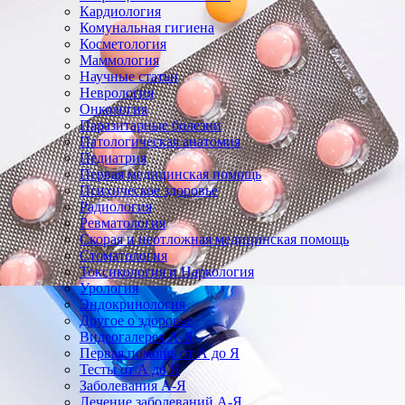
Кардиология
Комунальная гигиена
Косметология
Маммология
Научные статьи
Неврология
Онкология
Паразитарные болезни
Патологическая анатомия
Педиатрия
Первая медицинская помощь
Психическое здоровье
Радиология
Ревматология
Скорая и неотложная медицинская помощь
Стоматология
Токсикология и Наркология
Урология
Эндокринология
Другое о здоровье
Видеогалерея А-Я
Первая помощь от А до Я
Тесты от А до Я
Заболевания А-Я
Лечение заболеваний А-Я