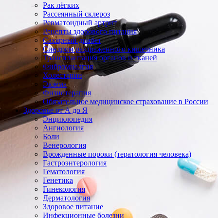
Рак лёгких
Рассеянный склероз
Ревматоидный артрит
Рецепты здорового питания
Сахарный диабет
Синдром раздраженного кишечника
Трансплантация органов и тканей
Фибромиалгия
Холестерин
Экзема
Физиотерапия
Обязательное медицинское страхование в России
Здоровье от А до Я
Энциклопедия
Ангиология
Боли
Венерология
Врожденные пороки (тератология человека)
Гастроэнтерология
Гематология
Генетика
Гинекология
Дерматология
Здоровое питание
Инфекционные болезни