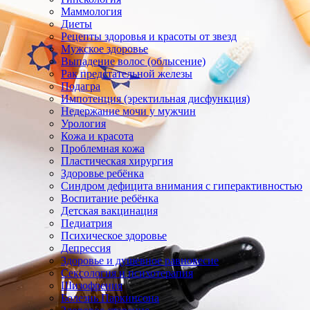
Маммология
Диеты
Рецепты здоровья и красоты от звезд
Мужское здоровье
Выпадение волос (облысение)
Рак предстательной железы
Подагра
Импотенция (эректильная дисфункция)
Недержание мочи у мужчин
Урология
Кожа и красота
Проблемная кожа
Пластическая хирургия
Здоровье ребёнка
Синдром дефицита внимания с гиперактивностью
Воспитание ребёнка
Детская вакцинация
Педиатрия
Психическое здоровье
Депрессия
Здоровье и душевное равновесие
Сексология и психотерапия
Шизофрения
Болезнь Паркинсона