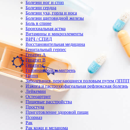
Болезни ног и стоп
Болезни сердца
Болезни уха, горла и носа
Болезни щитовидной железы
Боль в спине
Бронхиальная астма
Витамины и микроэлементы
ВИЧ / СПИД
Восстановительная медицина
Генитальный герпес
Гепатит А
Гепатит В
Гепатит С
Головная боль и мигрень
Грипп
Заболевания, передающиеся половым путем (ЗППП
Изжога и гастроэзофагеальная рефлюксная болезнь
Лейкемии
Остеоартрит
Пищевые расстройства
Простуда
Приготовление здоровой пищи
Псориаз
Рак
Рак кожи и меланома