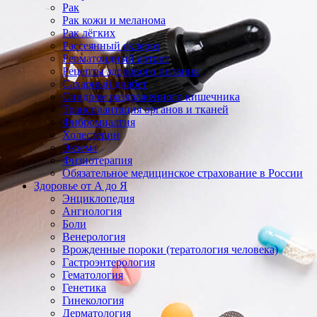
Рак
Рак кожи и меланома
Рак лёгких
Рассеянный склероз
Ревматоидный артрит
Рецепты здорового питания
Сахарный диабет
Синдром раздраженного кишечника
Трансплантация органов и тканей
Фибромиалгия
Холестерин
Экзема
Физиотерапия
Обязательное медицинское страхование в России
Здоровье от А до Я
Энциклопедия
Ангиология
Боли
Венерология
Врожденные пороки (тератология человека)
Гастроэнтерология
Гематология
Генетика
Гинекология
Дерматология