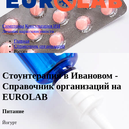
Cимптомы
Консультация ИИ
Лечение наркозависимости
Главная
Справочник организаций
Россия
Стоунтерапия в Ивановом -
Справочник организаций на
EUROLAB
Питание
Йогурт