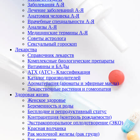
Заболевания А-Я
Лечение заболеваний А-Я
Анатомия человека А-Я
Врачебные специальности А-Я
Анализы А-Я
Медицинские термины А-Я
Советы астролога
Сексуальный гороскоп
Лекарства
Справочник лекарств
Комплексные биологические препараты
Витамины и БАДы
АТХ (АТС) - Классификация
Каталог производителей
Ароматерапия (ароматы и эфирные масла)
Лекарственные растения и гомеопатия
Здоровая жизнь
Женское здоровье
Беременность и роды
Бесплодие и репродуктивный статус
Контрацепция (контроль рождаемости)
Экстракорпоральное оплодотворение (ЭКО)
Красная волчанка
Рак молочной железы (рак груди)
Рак яичников