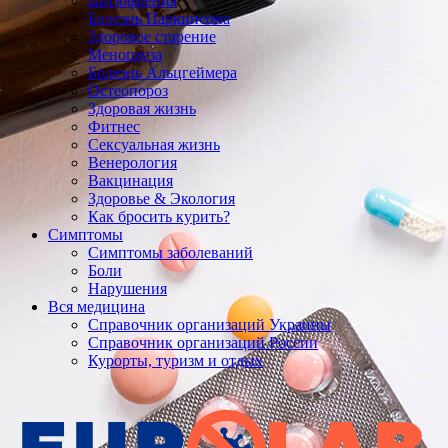
Шизофрения
Болезнь Паркинсона
Здоровое старение
Менопауза
Болезнь Альцгеймера
Остеопороз
Здоровая жизнь
Фитнес
Сексуальная жизнь
Венерология
Вакцинация
Здоровье & Экология
Как бросить курить?
Симптомы
Симптомы заболеваний
Боли
Нарушения
Вся медицина
Справочник организаций Украины
Справочник организаций России
Курорты, туризм и отдых