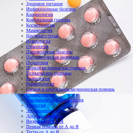
Здоровое питание
Инфекционные болезни
Кардиология
Комунальная гигиена
Косметология
Маммология
Научные статьи
Неврология
Онкология
Паразитарные болезни
Патологическая анатомия
Педиатрия
Первая медицинская помощь
Психическое здоровье
Радиология
Ревматология
Скорая и неотложная медицинская помощь
Стоматология
Токсикология и Наркология
Урология
Эндокринология
Другое о здоровье
Видеогалерея А-Я
Первая помощь от А до Я
Тесты от А до Я