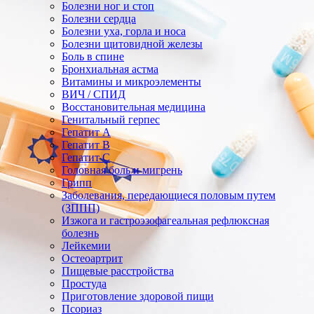
Болезни ног и стоп
Болезни сердца
Болезни уха, горла и носа
Болезни щитовидной железы
Боль в спине
Бронхиальная астма
Витамины и микроэлементы
ВИЧ / СПИД
Восстановительная медицина
Генитальный герпес
Гепатит А
Гепатит В
Гепатит С
Головная боль и мигрень
Грипп
Заболевания, передающиеся половым путем
(ЗППП)
Изжога и гастроэзофагеальная рефлюксная
болезнь
Лейкемии
Остеоартрит
Пищевые расстройства
Простуда
Приготовление здоровой пищи
Псориаз