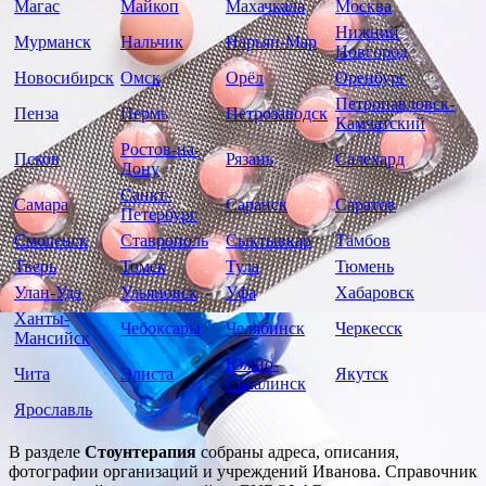
Магас
Майкоп
Махачкала
Москва
Нижний
Мурманск
Нальчик
Нарьян-Мар
Новгород
Новосибирск
Омск
Орёл
Оренбург
Петропавловск-
Пенза
Пермь
Петрозаводск
Камчатский
Ростов-на-
Псков
Рязань
Салехард
Дону
Санкт-
Самара
Саранск
Саратов
Петербург
Смоленск
Ставрополь
Сыктывкар
Тамбов
Тверь
Томск
Тула
Тюмень
Улан-Удэ
Ульяновск
Уфа
Хабаровск
Ханты-
Чебоксары
Челябинск
Черкесск
Мансийск
Южно-
Чита
Элиста
Якутск
Сахалинск
Ярославль
В разделе
Стоунтерапия
собраны адреса, описания,
фотографии организаций и учреждений Иванова. Справочник