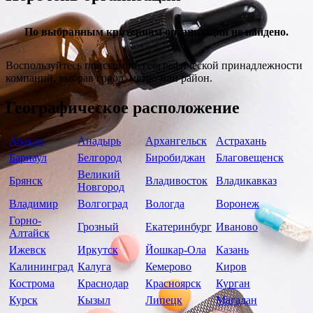
По выбранным критериям организаций не найдено.
Воспользуйтесь поиском по географической принадлежности
компаний, выбрав город, метро или район.
Географическое расположение
Абакан
Анадырь
Архангельск
Астрахань
Барнаул
Белгород
Биробиджан
Благовещенск
Великий
Брянск
Владивосток
Владикавказ
Новгород
Владимир
Волгоград
Вологда
Воронеж
Горно-
Грозный
Екатеринбург
Иваново
Алтайск
Ижевск
Иркутск
Йошкар-Ола
Казань
Калининград
Калуга
Кемерово
Киров
Кострома
Краснодар
Красноярск
Курган
Курск
Кызыл
Липецк
Магадан