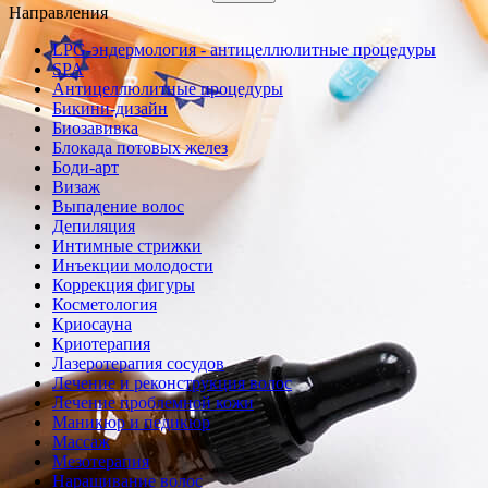
Направления
LPG-эндермология - антицеллюлитные процедуры
SPA
Антицеллюлитные процедуры
Бикини-дизайн
Биозавивка
Блокада потовых желез
Боди-арт
Визаж
Выпадение волос
Депиляция
Интимные стрижки
Инъекции молодости
Коррекция фигуры
Косметология
Криосауна
Криотерапия
Лазеротерапия сосудов
Лечение и реконструкция волос
Лечение проблемной кожи
Маникюр и педикюр
Массаж
Мезотерапия
Наращивание волос