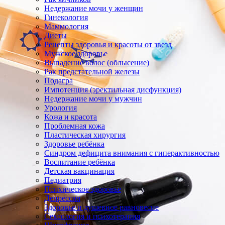
Недержание мочи у женщин
Гинекология
Маммология
Диеты
Рецепты здоровья и красоты от звезд
Мужское здоровье
Выпадение волос (облысение)
Рак предстательной железы
Подагра
Импотенция (эректильная дисфункция)
Недержание мочи у мужчин
Урология
Кожа и красота
Проблемная кожа
Пластическая хирургия
Здоровье ребёнка
Синдром дефицита внимания с гиперактивностью
Воспитание ребёнка
Детская вакцинация
Педиатрия
Психическое здоровье
Депрессия
Здоровье и душевное равновесие
Сексология и психотерапия