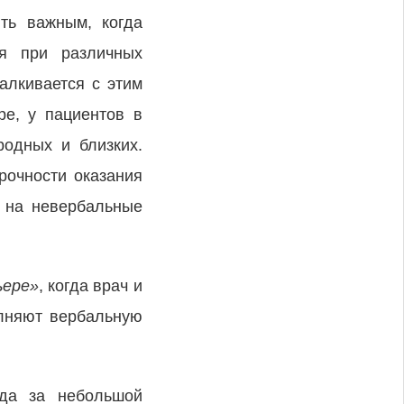
ть важным, когда
ся при различных
алкивается с этим
ре, у пациентов в
родных и близких.
рочности оказания
е на невербальные
ьере»
,
когда врач и
олняют вербальную
гда за небольшой