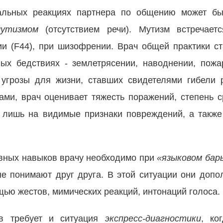
альных реакциях партнера по общению может бы
мутизмом
(отсутствием речи). Мутизм встречает
ии (F44), при шизофрении. Врач общей практики ст
ых бедствиях - землетрясении, наводнении, пожа
 угрозы для жизни, ставших свидетелями гибели 
тами, врач оценивает тяжесть поражений, степень с
 лишь на видимые признаки повреждений, а такж
вных навыков врачу необходимо при
«языковом бар
 не понимают друг друга. В этой ситуации они доп
ью жестов, мимических реакций, интонаций голоса.
ов требует и ситуация
экспресс-диагностики
,
ко