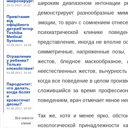
нейрохирургии”
,
широким диапазоном интонации ре
20.11.2017, 11:11
демонстрирует разнообразные мим
Привітання
від
эмоции, то врач с сомнением отнесе
офіційного
дитриб’ютора
психиатрической клинике повед
Toshiba
Medical
Systems
,
представление, иногда не вполне ос
10.08.2017, 14:09
симметричные, напряженные позы,
Отравление
у ребенка?
жестов, бледное маскообразное, 
Только
спокойствие!
,
неестественных жестов, вычурность
03.08.2017, 10:56
когда все поведение в целом произ
Пародонтит:
что делать,
сложившийся за время профессион
когда болят
и
поведением, врач отмечает явное не
кровоточат
десны?
,
02.08.2017, 10:08
Так же, хотя и менее ярко, обсто
Все новости
клиник
нозологической принадлежности х