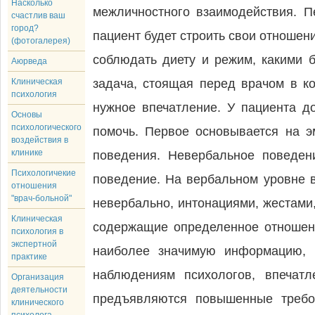
Насколько
межличностного взаимодействия. П
счастлив ваш
город?
пациент будет строить свои отношен
(фотогалерея)
соблюдать диету и режим, какими 
Аюрведа
Клиническая
задача, стоящая перед врачом в к
психология
нужное впечатление. У пациента д
Основы
психологического
помочь. Первое основывается на э
воздействия в
клинике
поведения. Невербальное поведен
Психологичекие
поведение. На вербальном уровне в
отношения
"врач-больной"
невербально, интонациями, жестами
Клиническая
содержащие определенное отношен
психология в
экспертной
наиболее значимую информацию, 
практике
наблюдениям психологов, впечатл
Организация
деятельности
предъявляются повышенные требо
клинического