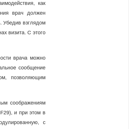
аимодействия, как
ения врач должен
ь. Убедив взглядом
ах визита. С этого
ности врача можно
бальное сообщение
вом, позволяющим
тным соображениям
29), и при этом в
одулированную, с