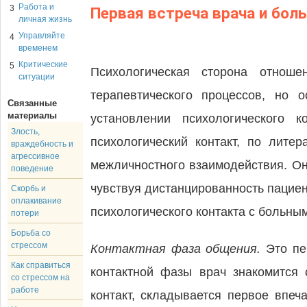
Работа и
3
Первая встреча врача и боль
личная жизнь
Управляйте
4
временем
Критические
5
Психологическая сторона отноше
ситуации
терапевтического процессов, но 
Связанные
материалы
установлении психологического 
Злость,
психологический контакт, по лите
враждебность и
агрессивное
межличностного взаимодействия. Он
поведение
чувствуя дистанцированность пацие
Скорбь и
оплакивание
психологического контакта с больным
потери
Борьба со
стрессом
Контактная фаза общения.
Это пе
Как справиться
контактной фазы врач знакомится 
со стрессом на
работе
контакт, складывается первое впе