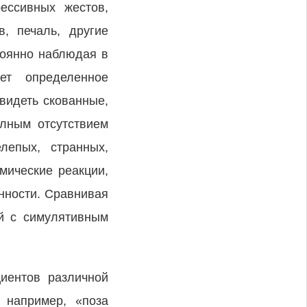
ессивных жестов,
, печаль, другие
стоянно наблюдая в
ет определенное
увидеть скованные,
лным отсутствием
лепых, странных,
мические реакции,
нности. Сравнивая
й с симулятивным
циентов различной
 например, «поза