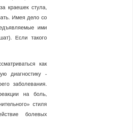
за краешек стула,
шать. Имея дело со
редъявляемые ими
шат). Если такого
сматриваться как
ую диагностику -
его заболевания.
реакции на боль,
нительного» стиля
ействие болевых