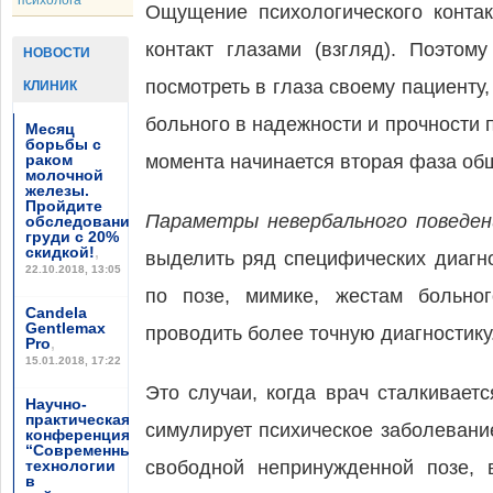
психолога
Ощущение психологического контак
контакт глазами (взгляд). Поэто
НОВОСТИ
посмотреть в глаза своему пациенту
КЛИНИК
больного в надежности и прочности п
Месяц
борьбы с
раком
момента начинается вторая фаза общ
молочной
железы.
Пройдите
Параметры невербального поведен
обследование
груди с 20%
скидкой!
,
выделить ряд специфических диагно
22.10.2018, 13:05
по позе, мимике, жестам больно
Candela
Gentlemax
проводить более точную диагностику
Pro
,
15.01.2018, 17:22
Это случаи, когда врач сталкивает
Научно-
практическая
симулирует психическое заболевани
конференция
“Современные
технологии
свободной непринужденной позе, 
в