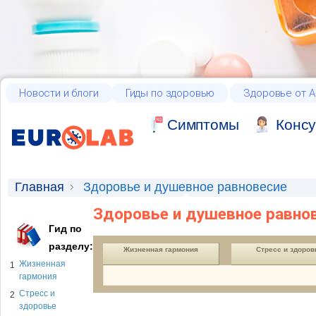
Новости и блоги
Гиды по здоровью
Здоровье от А
Cимптомы
Консу
Главная
Здоровье и душевное равновесие
Здоровье и душевное равно
Гид по
разделу:
Жизненная гармония
Стресс и здоров
Жизненная
1
гармония
Стресс и
2
здоровье