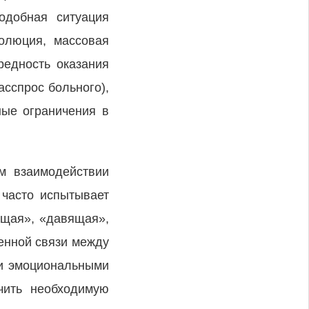
одобная ситуация
олюция, массовая
редность оказания
асспрос больного),
ные ограничения в
м взаимодействии
 часто испытывает
ущая», «давящая»,
енной связи между
ли эмоциональными
чить необходимую