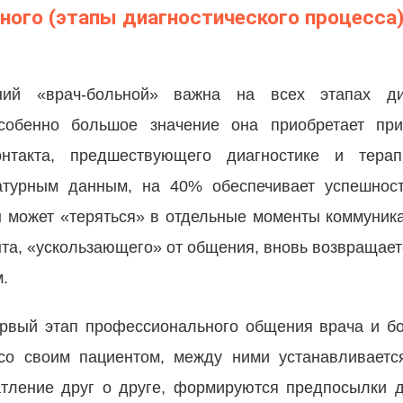
ного (этапы диагностического процесса)
ний «врач-больной» важна на всех этапах ди
особенно большое значение она приобретает при
контакта, предшествующего диагностике и тера
ратурным данным, на 40% обеспечивает успешнос
 может «теряться» в отдельные моменты коммуникац
нта, «ускользающего» от общения, вновь возвращает
.
рвый этап профессионального общения врача и бо
со своим пациентом, между ними устанавливаетс
чатление друг о друге, формируются предпосылки