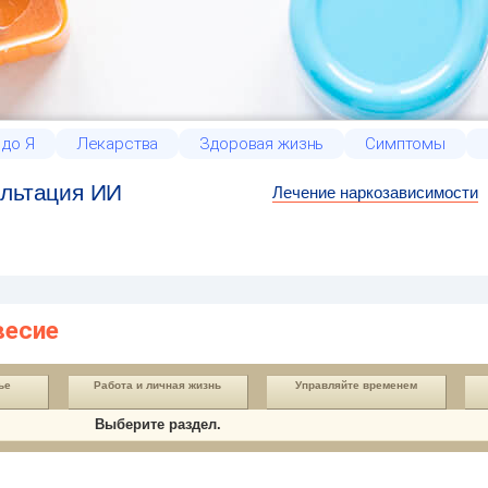
 до Я
Лекарства
Здоровая жизнь
Симптомы
льтация ИИ
Лечение наркозависимости
весие
ье
Работа и личная жизнь
Управляйте временем
Выберите раздел.