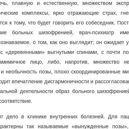
чь, плавную и естественную, множеством экспр
ические комплексы, ярко отражающие страх, гнев
тся к тому, что будет говорить его собеседник. По
ение больных шизофренией, врач-психиатр име
ознаваемое, о том, как оно выглядит; он ожидает 
 с «деревянными» выгнутыми спинами, с почти по
амимичное лицо, либо, напротив, множество не
 и необычность позы, плохо скоординированные ми
водит впечатление дисгармоничности и рассогласова
альной деятельности образ больного шизофрение
соответствие.
ит дело в клинике внутренних болезней. Для па
арактерны так называемые «вынужденные позы»,