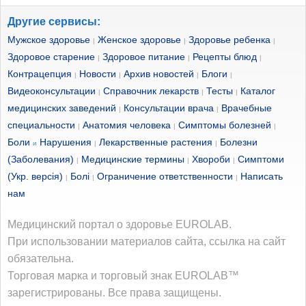
Другие сервисы:
Мужское здоровье
Женское здоровье
Здоровье ребенка
|
|
|
Здоровое старение
Здоровое питание
Рецепты блюд
|
|
|
Контрацепция
Новости
Архив новостей
Блоги
|
|
|
|
Видеоконсультации
Справочник лекарств
Тесты
Каталог
|
|
|
медицинских заведений
Консультации врача
Врачебные
|
|
специальности
Анатомия человека
Симптомы болезней
|
|
|
Боли
Нарушения
Лекарственные растения
Болезни
и
|
|
(Заболевания)
Медицинские термины
Хвороби
Симптоми
|
|
|
(Укр. версія)
Болі
Ограничение ответственности
Написать
|
|
|
нам
Медицинский портал о здоровье EUROLAB.
При использовании материалов сайта, ссылка на сайт
обязательна.
Торговая марка и торговый знак EUROLAB™
зарегистрированы. Все права защищены.