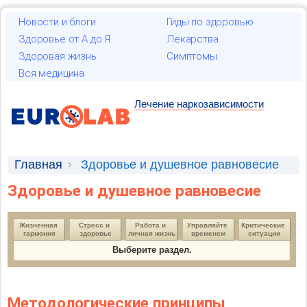
Новости и блоги
Гиды по здоровью
Здоровье от А до Я
Лекарства
Здоровая жизнь
Симптомы
Вся медицина
Лечение наркозависимости
Главная
Здоровье и душевное равновесие
Здоровье и душевное равновесие
Жизненная 
Стресс и 
Работа и 
Управляйте 
Критические 
гармония
здоровье
личная жизнь
временем
ситуации
Выберите раздел.
Методологические принципы