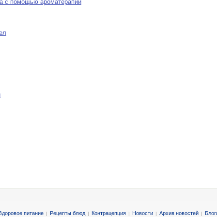
ва с помощью ароматерапии
ел
и
Здоровое питание
Рецепты блюд
Контрацепция
Новости
Архив новостей
Блог
|
|
|
|
|