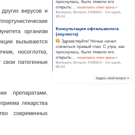
проснулась, было тяжело его
открыть:...
посмотреть ответ врача »
 других вирусов и
Валерия
,
Вопрос #358615 - Сегодня,
09:24
портунистические
Консультация офтальмолога
унитета организм
(окулиста)
екции вызываются
Здравствуйте! Ночью начал
слезиться правый глаз. С утра, как
ник, носоглотка,
проснулась, было тяжело его
открыть:...
посмотреть ответ врача »
т свои патогенные
Валерия
,
Вопрос #358614 - Сегодня,
09:24
Задать свой вопрос »
ии препаратами,
 приема лекарства
тво современных