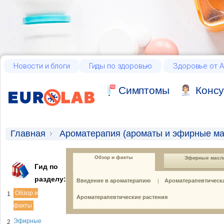
Новости и блоги
Гиды по здоровью
Здоровье от А
Cимптомы
Консу
Главная
Ароматерапия (ароматы и эфирные ма
Обзор и факты
Эфирные масл
Гид по
разделу:
Введение в ароматерапию
Ароматерапевтическа
|
Обзор и
1
Ароматерапевтические растения
факты
Эфирные
2