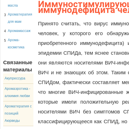
Иммуностимулирующ
масла
иммунодефицита че
Ароматерапия
3
для мам
Принято считать, что вирус имму
Аромамассаж
4
человек, у которого его обнару
Арома-
5
приобретенного иммунодефицита)
косметика
эпидемии СПИДа, тем яснее становит
Связанные
они являются носителями ВИЧ-инфе
материалы
ВИЧ и не знающих об этом. Таким
Акупрессура
СПИДом, фактически составляет ме
Аромаэротика -
что многие ВИЧ-инфицированные жи
алхимия любви
которые имели положительную р
Ароматерапия с
носителями ВИЧ без симптомов СП
позиций
Аюрведы
классифицирующееся как СПИД, но п