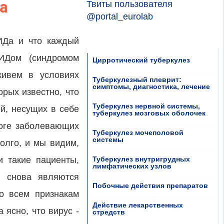
а
Твиты пользователя
@portal_eurolab
ИДа и что каждый
ПИДом (синдромом
Цирротический туберкулез
живем в условиях
Туберкулезный плеврит:
симптомы, диагностика, лечение
орых известно, что
Туберкулез нервной системы,
й, несущих в себе
туберкулез мозговых оболочек
оге заболевающих
Туберкулез мочеполовой
системы
олго, и мы видим,
и такие пациенты,
Туберкулез внутригрудных
лимфатических узлов
 снова являются
Побочные действия препаратов
о всем признакам
Действие лекарственных
ясно, что вирус -
стредств