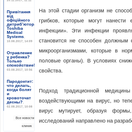
20.11.2017, 11:11
На этой стадии организм не способ
Привітання
від
офіційного
грибков, которые могут нанести 
дитриб’ютора
Toshiba
инфекции». Эти инфекции проявля
Medical
Systems
,
становится не способен должным 
10.08.2017, 14:09
микроорганизмами, которые в нор
Отравление
у ребенка?
половые органы). В условиях сниж
Только
спокойствие!
,
свойства.
03.08.2017, 10:56
Пародонтит:
что делать,
когда болят
Подход традиционной медицины
и
кровоточат
воздействующими на вирус, но теп
десны?
,
02.08.2017, 10:08
вирус мутирует, образуя формы
Все новости
исследований направлено на разраб
клиник