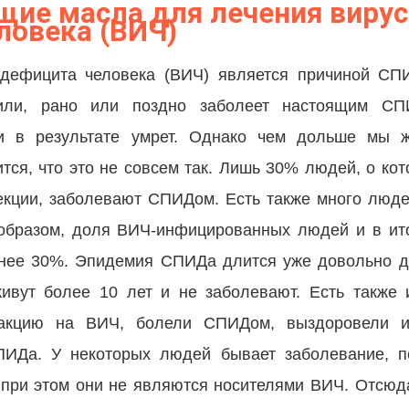
ие масла для лечения вирус
ловека (ВИЧ)
нодефицита человека (ВИЧ) является причиной СП
жили, рано или поздно заболеет настоящим С
 и в результате умрет. Однако чем дольше мы 
ся, что это не совсем так. Лишь 30% людей, о кот
кции, заболевают СПИДом. Есть также много люде
 образом, доля ВИЧ-инфицированных людей и в ит
нее 30%. Эпидемия СПИДа длится уже довольно д
вут более 10 лет и не заболевают. Есть также 
еакцию на ВИЧ, болели СПИДом, выздоровели и
ИДа. У некоторых людей бывает заболевание, п
ри этом они не являются носителями ВИЧ. Отсюда 