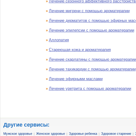
Лечение сезонного аффективного расстройст
»
Лечение мигрени с помощью ароматерапии
»
Лечение дерматитов с помощью эфирных мас
»
Лечение эпилепсии с помощью ароматерапии
»
Аллопатия
»
Стареющая кожа и ароматерапия
»
Лечение скарлатины с помощью ароматерапи
»
Лечение тахикардии с помощью ароматерапии
»
Лечение эфирными маслами
»
Лечение уретрита с помощью ароматерапии
»
Другие сервисы:
Мужское здоровье
Женское здоровье
Здоровье ребенка
Здоровое старение
|
|
|
|