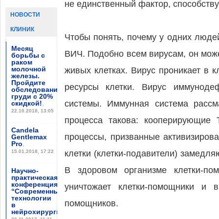
не единственный фактор, способств
НОВОСТИ
КЛИНИК
Чтобы понять, почему у одних людей
Месяц
ВИЧ. Подобно всем вирусам, он мож
борьбы с
раком
молочной
живых клетках. Вирус проникает в к
железы.
Пройдите
ресурсы клетки. Вирус иммунодеф
обследование
груди с 20%
системы. Иммунная система рассма
скидкой!
,
22.10.2018, 13:05
процесса такова: кооперирующие 
Candela
процессы, призванные активизирова
Gentlemax
Pro
,
15.01.2018, 17:22
клетки (клетки-подавители) замедля
В здоровом организме клетки-по
Научно-
практическая
конференция
уничтожает клетки-помощники и в
“Современные
технологии
помощников.
в
нейрохирургии”
,