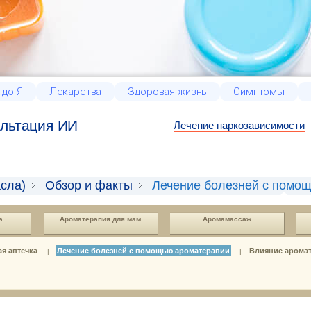
 до Я
Лекарства
Здоровая жизнь
Симптомы
льтация ИИ
Лечение наркозависимости
сла)
Обзор и факты
Лечение болезней с помо
а
Ароматерапия для мам
Аромамассаж
я аптечка
Лечение болезней с помощью ароматерапии
Влияние аромат
|
|