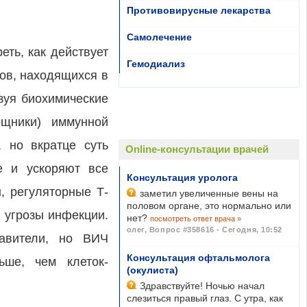
Противовирусные лекарства
Самолечение
еть, как действует
Гемодиализ
ов, находящихся в
ьзуя биохимические
ощники) иммунной
, но вкратце суть
Online-консультации врачей
е и ускоряют все
Консультация уролога
, регуляторные Т-
заметил увеличенные вены на
половом органе, это нормально или
й угрозы инфекции.
нет?
посмотреть ответ врача »
олег
,
Вопрос #358616 - Сегодня, 10:52
давители, но ВИЧ
Консультация офтальмолога
ьше, чем клеток-
(окулиста)
Здравствуйте! Ночью начал
слезиться правый глаз. С утра, как