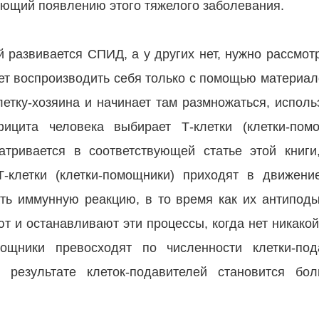
ующий появлению этого тяжелого заболевания.
 развивается СПИД, а у других нет, нужно рассмотр
ет воспроизводить себя только с помощью материал
летку-хозяина и начинает там размножаться, испол
ицита человека выбирает Т-клетки (клетки-пом
тривается в соответствующей статье этой книги
Т-клетки (клетки-помощники) приходят в движени
ть иммунную реакцию, в то время как их антиподы
ют и останавливают эти процессы, когда нет никако
мощники превосходят по численности клетки-по
 результате клеток-подавителей становится бол