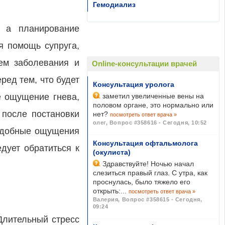
Гемодиализ
, а планирование
я помощь супруга,
ием заболевания и
Online-консультации врачей
ред тем, что будет
Консультация уролога
е ощущение гнева,
заметил увеличенные вены на
половом органе, это нормально или
 после постановки
нет?
посмотреть ответ врача »
олег
,
Вопрос #358616 - Сегодня, 10:52
подобные ощущения
Консультация офтальмолога
дует обратиться к
(окулиста)
Здравствуйте! Ночью начал
слезиться правый глаз. С утра, как
проснулась, было тяжело его
открыть:...
посмотреть ответ врача »
Валерия
,
Вопрос #358615 - Сегодня,
09:24
Длительный стресс