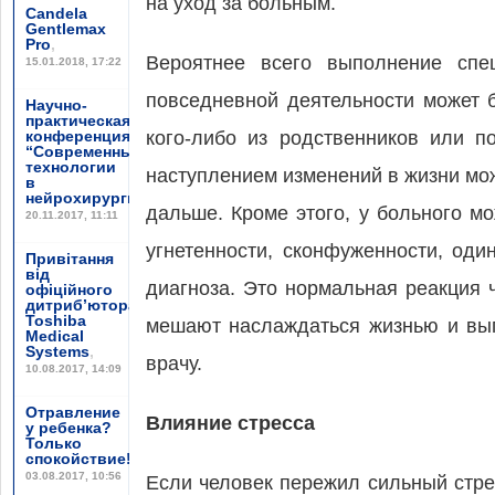
на уход за больным.
Candela
Gentlemax
Pro
,
Вероятнее всего выполнение спе
15.01.2018, 17:22
повседневной деятельности может 
Научно-
практическая
конференция
кого-либо из родственников или п
“Современные
технологии
наступлением изменений в жизни мож
в
нейрохирургии”
,
дальше. Кроме этого, у больного м
20.11.2017, 11:11
угнетенности, сконфуженности, оди
Привітання
від
диагноза. Это нормальная реакция
офіційного
дитриб’ютора
Toshiba
мешают наслаждаться жизнью и вып
Medical
Systems
,
врачу.
10.08.2017, 14:09
Отравление
Влияние стресса
у ребенка?
Только
спокойствие!
,
03.08.2017, 10:56
Если человек пережил сильный стре