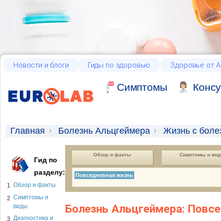
Новости и блоги
Гиды по здоровью
Здоровье от А
Cимптомы
Консу
Главная
Болезнь Альцгеймера
Жизнь с боле
Обзор и факты
Симптомы и ви
Гид по
разделу:
Повседневная жизнь
Обзор и факты
1
Симптомы и
2
Болезнь Альцгеймера: Повс
виды
Диагностика и
3