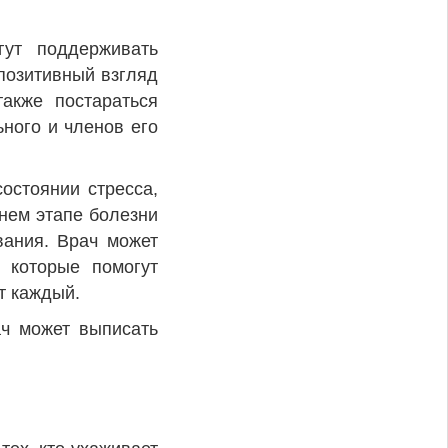
гут поддерживать
позитивный взгляд
акже постараться
ного и членов его
остоянии стресса,
нем этапе болезни
вания. Врач может
 которые помогут
т каждый.
ач может выписать