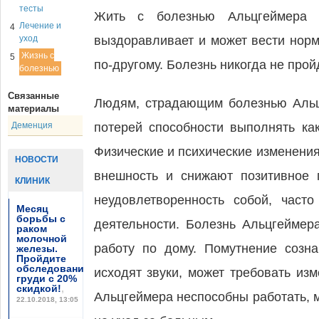
тесты
Жить с болезнью Альцгеймера т
Лечение и
4
уход
выздоравливает и может вести нор
Жизнь с
5
по-другому. Болезнь никогда не прой
болезнью
Связанные
Людям, страдающим болезнью Альцг
материалы
Деменция
потерей способности выполнять ка
Физические и психические изменения
НОВОСТИ
внешность и снижают позитивное 
КЛИНИК
неудовлетворенность собой, част
Месяц
борьбы с
деятельности. Болезнь Альцгеймер
раком
молочной
работу по дому. Помутнение созна
железы.
Пройдите
обследование
исходят звуки, может требовать из
груди с 20%
скидкой!
,
Альцгеймера неспособны работать, 
22.10.2018, 13:05