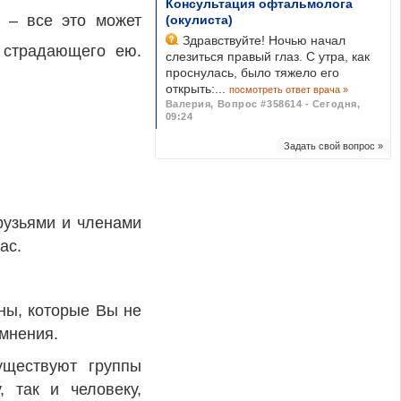
Консультация офтальмолога
и – все это может
(окулиста)
Здравствуйте! Ночью начал
, страдающего ею.
слезиться правый глаз. С утра, как
проснулась, было тяжело его
открыть:...
посмотреть ответ врача »
Валерия
,
Вопрос #358614 - Сегодня,
09:24
Задать свой вопрос »
рузьями и членами
ас.
ны, которые Вы не
омнения.
уществуют группы
 так и человеку,