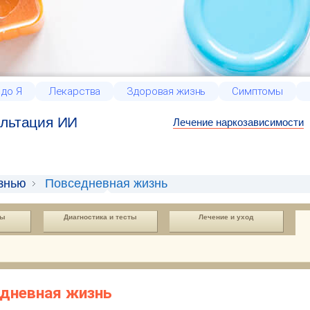
 до Я
Лекарства
Здоровая жизнь
Симптомы
льтация ИИ
Лечение наркозависимости
знью
Повседневная жизнь
ды
Диагностика и тесты
Лечение и уход
едневная жизнь