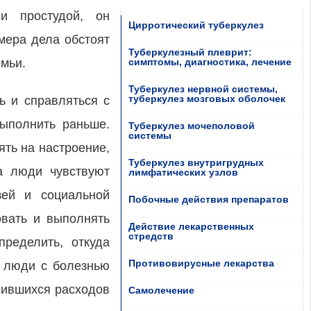
и простудой, он
Цирротический туберкулез
мера дела обстоят
Туберкулезный плеврит:
емьи.
симптомы, диагностика, лечение
Туберкулез нервной системы,
туберкулез мозговых оболочек
ь и справляться с
выполнить раньше.
Туберкулез мочеполовой
системы
ять на настроение,
Туберкулез внутригрудных
а люди чувствуют
лимфатических узлов
зей и социальной
Побочные действия препаратов
овать и выполнять
Действие лекарственных
стредств
пределить, откуда
Противовирусные лекарства
у люди с болезнью
чившихся расходов
Самолечение