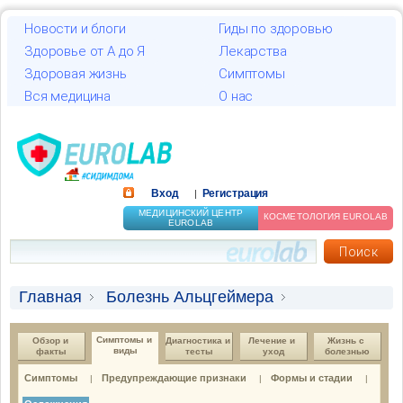
Новости и блоги
Гиды по здоровью
Здоровье от А до Я
Лекарства
Здоровая жизнь
Симптомы
Вся медицина
О нас
Вход
Регистрация
|
МЕДИЦИНСКИЙ ЦЕНТР
КОСМЕТОЛОГИЯ EUROLAB
EUROLAB
Главная
Болезнь Альцгеймера
Симптомы и виды
Осложнения
Симптомы и 
Обзор и 
Диагностика и 
Лечение и 
Жизнь с 
виды
факты
тесты
уход
болезнью
Симптомы
Предупреждающие признаки
Формы и стадии
|
|
|