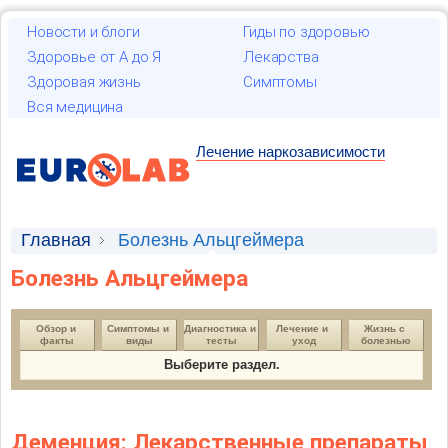
Новости и блоги
Гиды по здоровью
Здоровье от А до Я
Лекарства
Здоровая жизнь
Симптомы
Вся медицина
Лечение наркозависимости
Главная
Болезнь Альцгеймера
Болезнь Альцгеймера
Обзор и 
Симптомы и 
Диагностика и 
Лечение и 
Жизнь с 
факты
виды
тесты
уход
болезнью
Выберите раздел.
Деменция: Лекарственные препараты