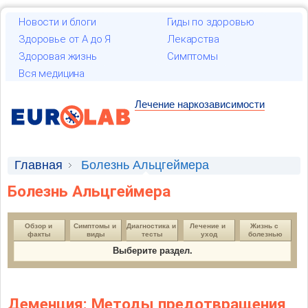
Новости и блоги
Гиды по здоровью
Здоровье от А до Я
Лекарства
Здоровая жизнь
Симптомы
Вся медицина
Лечение наркозависимости
Главная
Болезнь Альцгеймера
Болезнь Альцгеймера
Обзор и 
Симптомы и 
Диагностика и 
Лечение и 
Жизнь с 
факты
виды
тесты
уход
болезнью
Выберите раздел.
Деменция: Методы предотвращения