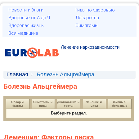
Новости и блоги
Гиды по здоровью
Здоровье от А до Я
Лекарства
Здоровая жизнь
Симптомы
Вся медицина
Лечение наркозависимости
Главная
Болезнь Альцгеймера
Болезнь Альцгеймера
Обзор и 
Симптомы и 
Диагностика и 
Лечение и 
Жизнь с 
факты
виды
тесты
уход
болезнью
Выберите раздел.
Деменция: Факторы риска