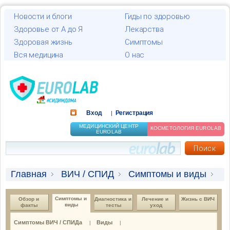
Новости и блоги
Гиды по здоровью
Здоровье от А до Я
Лекарства
Здоровая жизнь
Симптомы
Вся медицина
О нас
Вход
Регистрация
|
МЕДИЦИНСКИЙ ЦЕНТР
КОСМЕТОЛОГИЯ EUROLAB
EUROLAB
Главная
ВИЧ / СПИД
Симптомы и виды
Осложнения ВИЧ-инфекции и СПИДа
Симптомы и 
Обзор и 
Диагностика и 
Лечение и 
Жизнь с ВИЧ
виды
факты
тесты
уход
Симптомы ВИЧ / СПИДа
Виды
|
|