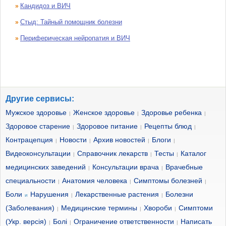
Кандидоз и ВИЧ
»
Стыд: Тайный помощник болезни
»
Периферическая нейропатия и ВИЧ
»
Другие сервисы:
Мужское здоровье
Женское здоровье
Здоровье ребенка
|
|
|
Здоровое старение
Здоровое питание
Рецепты блюд
|
|
|
Контрацепция
Новости
Архив новостей
Блоги
|
|
|
|
Видеоконсультации
Справочник лекарств
Тесты
Каталог
|
|
|
медицинских заведений
Консультации врача
Врачебные
|
|
специальности
Анатомия человека
Симптомы болезней
|
|
|
Боли
Нарушения
Лекарственные растения
Болезни
и
|
|
(Заболевания)
Медицинские термины
Хвороби
Симптоми
|
|
|
(Укр. версія)
Болі
Ограничение ответственности
Написать
|
|
|