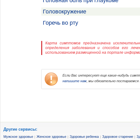
Головная боль при глаукоме
Головокружение
Горечь во рту
Карта симптомов предназначена исключительн
определения заболевания и способов его леч
использованием размещенной на портале информа
Если Вас интересуют еще какие-нибудь симпто
напишите нам
, мы обязательно постараемся 
Другие сервисы:
Мужское здоровье
Женское здоровье
Здоровье ребенка
Здоровое старение
З
|
|
|
|