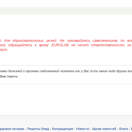
о для образовательных целей. Не занимайтесь самолечением; по вс
ения, обращайтесь к врачу. EUROLAB не несет ответственности за
ции.
мы болезней и признаки заболеваний человека или у Вас есть какие-либо другие во
Вам помочь.
доровое питание
Рецепты блюд
Контрацепция
Новости
Архив новостей
Блоги
|
|
|
|
|
|