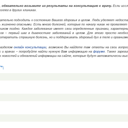
,
обязательно возьмите их результаты на консультацию к врачу.
Если иссл
оллег в других клиниках.
тщательно подходить к состоянию Вашего здоровья в целом. Люди уделяют недос
жизненно опасными. Есть много болезней, которые по началу никак не проявляют 
ишком поздно. Каждое заболевание имеет свои определенные признаки, характерн
ов – первый шаг в диагностике заболеваний в целом. Для этого просто необхо
дотвратить страшную болезнь, но и поддерживать здоровый дух в теле и организме
разделом
онлайн консультации
, возможно Вы найдете там ответы на свои вопр
х и врачах – попробуйте найти нужную Вам информацию на
форуме
. Также зарег
их новостей и обновлений информации на сайте, которые будут автоматически вы
":