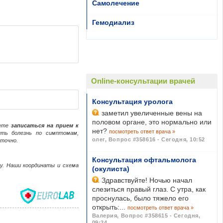
Самолечение
Гемодиализ
Online-консультации врачей
Консультация уролога
заметил увеличенные вены на
половом органе, это нормально или
жете
записаться на прием к
нет?
посмотреть ответ врача »
ить болезнь по симптомам,
олег
,
Вопрос #358616 - Сегодня, 10:52
точно.
Консультация офтальмолога
ачу. Наши координаты и схема
(окулиста)
Здравствуйте! Ночью начал
слезиться правый глаз. С утра, как
проснулась, было тяжело его
открыть:...
посмотреть ответ врача »
Валерия
,
Вопрос #358615 - Сегодня,
09:24