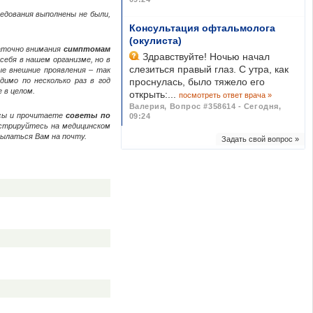
едования выполнены не были,
Консультация офтальмолога
(окулиста)
таточно внимания
симптомам
Здравствуйте! Ночью начал
себя в нашем организме, но в
слезиться правый глаз. С утра, как
ые внешние проявления – так
димо по несколько раз в год
проснулась, было тяжело его
 в целом.
открыть:...
посмотреть ответ врача »
Валерия
,
Вопрос #358614 - Сегодня,
осы и прочитаете
советы по
09:24
истрируйтесь на медицинском
сылаться Вам на почту.
Задать свой вопрос »