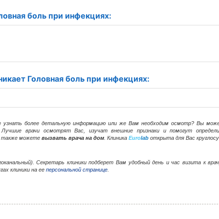
ловная боль при инфекциях:
никает Головная боль при инфекциях:
те узнать более детальную информацию или же Вам необходим осмотр? Вы мо
Лучшие врачи осмотрят Вас, изучат внешние признаки и помогут определ
ы также можете
вызвать врача на дом
. Клиника
Euro
lab
открыта для Вас круглосу
огоканальный). Секретарь клиники подберет Вам удобный день и час визита к вр
гах клиники на ее
персональной странице
.