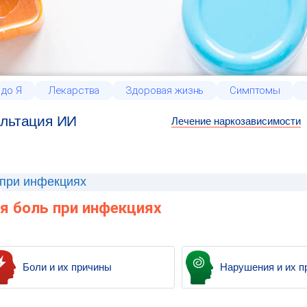
 до Я
Лекарства
Здоровая жизнь
Симптомы
льтация ИИ
Лечение наркозависимости
 при инфекциях
я боль при инфекциях
Боли и их причины
Нарушения и их п