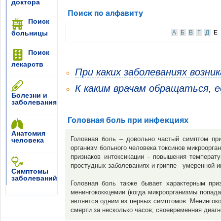
доктора
Поиск по алфавиту
Поиск
больницы
А
Б
В
Г
Д
Е
Поиск
лекарств
При каких заболеваниях возни
К каким врачам обращаться, е
Болезни и
заболевания
Головная боль при инфекциях
Анатомия
Головная боль – довольно частый симптом при
человека
организм больного человека токсинов микроорган
признаков интоксикации - повышения температ
простудных заболеваниях и гриппе - умеренной 
Симптомы
заболеваний
Головная боль также бывает характерным при
менингококкцемии (когда микроорганизмы попада
является одним из первых симптомов. Менингок
смерти за несколько часов; своевременная диаг