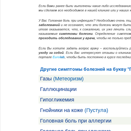
Если Вами ранее были выполнены какие-либо исследования
мы сделаем все необходимое в нашей клинике или у наших к
У Вас Головная боль при инфекциях? Необходимо очень 
заболеваний
и не осознают, что эти болезни могут быть 
итоге оказывается, что, к сожалению, их уже лечить сл
называемые
симптомы болезни
. Определение симптом
проходить обследование у врача
, чтобы не только пре
Если Вы хотите задать вопрос врачу – воспользуйтесь 
уходу за собой
. Если Вас интересуют отзывы о клиника
портале
Euro
lab
, чтобы быть постоянно в курсе последн
Другие симптомы болезней на букву "Г
Газы
(Метеоризм)
Галлюцинации
Гипогликемия
Гнойники на коже
(Пустула)
Головная боль при аллергии