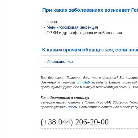
При каких заболеваниях возникает Го
- Грипп
-
Менингококковая инфекция
- ОРВИ и др. инфекционные заболевания
К каким врачам обращаться, если воз
-
Инфекционист
Вас беспокоит Головная боль при инфекциях? Вы хоти
доктору
– клиника
Euro
lab
всегда к Вашим услугам! 
проконсультируют Вас и окажут необходимую помощь. В
Как обратиться в клинику:
Телефон нашей клиники в Киеве: (+38 044) 206-20-00 (мн
проезда указаны
здесь
. Посмотрите детальнее о всех услу
(+38 044) 206-20-00