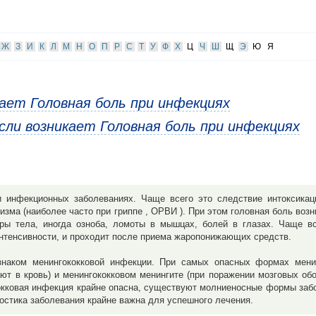
Ж
З
И
К
Л
М
Н
О
П
Р
С
Т
У
Ф
Х
Ц
Ч
Ш
Щ
Э
Ю
Я
кает Головная боль при инфекциях
сли возникает Головная боль при инфекциях
 инфекционных заболеваниях. Чаще всего это следствие интоксикаци
изма (наиболее часто при гриппе , ОРВИ ). При этом головная боль воз
уры тела, иногда озноба, ломоты в мышцах, болей в глазах. Чаще в
интенсивности, и проходит после приема жаропонижающих средств.
знаком менингококковой инфекции. При самых опасных формах мени
ют в кровь) и менингококковом менингите (при поражении мозговых обо
окковая инфекция крайне опасна, существуют молниеносные формы заб
ностика заболевания крайне важна для успешного лечения.