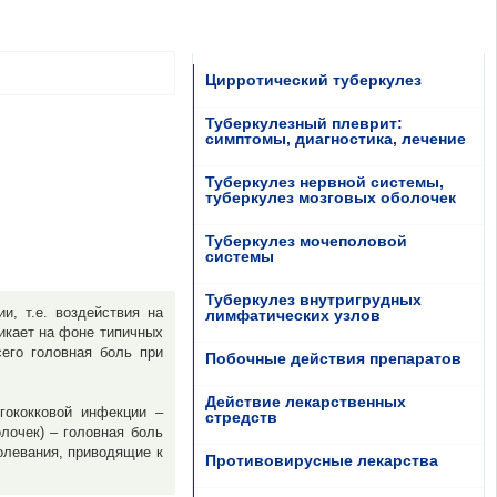
Цирротический туберкулез
Туберкулезный плеврит:
симптомы, диагностика, лечение
Туберкулез нервной системы,
туберкулез мозговых оболочек
Туберкулез мочеполовой
системы
Туберкулез внутригрудных
и, т.е. воздействия на
лимфатических узлов
никает на фоне типичных
сего головная боль при
Побочные действия препаратов
Действие лекарственных
гококковой инфекции –
стредств
лочек) – головная боль
олевания, приводящие к
Противовирусные лекарства