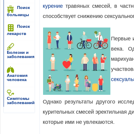
курение
травяных смесей, в частн
Поиск
больницы
способствует снижению сексуальног
Поиск
лекарств
Первые и
века. О
Болезни и
заболевания
марихуа
участво
Анатомия
сексуаль
человека
Симптомы
Однако результаты другого иссле
заболеваний
курительных смесей эректильная ди
которые ими не увлекаются.