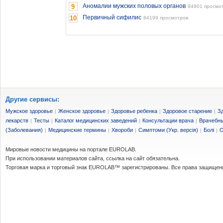
Аномалии мужских половых органов
9
94901 просмо
Первичный сифилис
10
84199 просмотров
Другие сервисы:
Мужское здоровье
Женское здоровье
Здоровье ребенка
Здоровое старение
З
|
|
|
|
лекарств
Тесты
Каталог медицинских заведений
Консультации врача
Врачебны
|
|
|
|
(Заболевания)
Медицинские термины
Хвороби
Симптоми (Укр. версія)
Болі
О
|
|
|
|
|
Мировые новости медицины на портале EUROLAB.
При использовании материалов сайта, ссылка на сайт обязательна.
Торговая марка и торговый знак EUROLAB™ зарегистрированы. Все права защищен