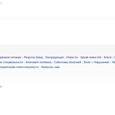
тр
доровое питание
Рецепты блюд
Контрацепция
Новости
Архив новостей
Блоги
|
|
|
|
|
|
е специальности
Анатомия человека
Симптомы болезней
Боли
Нарушения
Ле
|
|
|
и
|
граничение ответственности
Написать нам
|
ы.