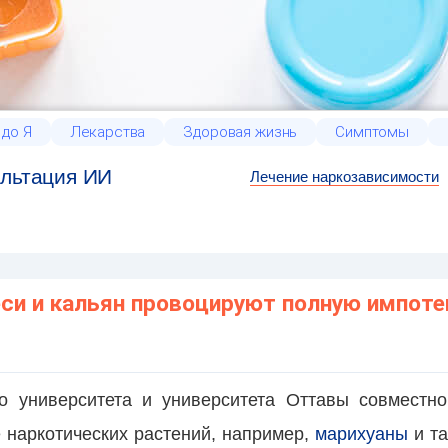
 до Я
Лекарства
Здоровая жизнь
Симптомы
льтация ИИ
Лечение наркозависимости
си и кальян провоцируют полную импоте
о университета и университета Оттавы совместно
е наркотических растений, например,
марихуаны
и та