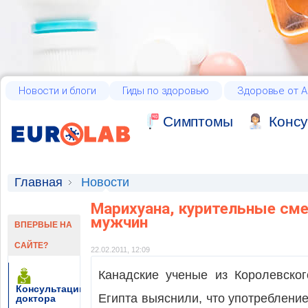
Новости и блоги
Гиды по здоровью
Здоровье от А
Cимптомы
Консу
Главная
Новости
Марихуана, курительные сме
мужчин
ВПЕРВЫЕ НА
САЙТЕ?
22.02.2011, 12:09
Канадские ученые из Королевског
Консультации
Египта выяснили, что употреблени
доктора