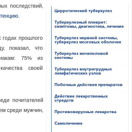
ных последствий,
Цирротический туберкулез
тенцию
.
Туберкулезный плеврит:
симптомы, диагностика, лечение
х годах прошлого
Туберкулез нервной системы,
туберкулез мозговых оболочек
у, показал, что
Туберкулез мочеполовой
зиакам: 75% из
системы
качества своей
Туберкулез внутригрудных
лимфатических узлов
Побочные действия препаратов
Действие лекарственных
реди почитателей
стредств
ем среди мужчин,
Противовирусные лекарства
Самолечение