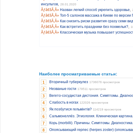
,
инсультов
28.01.2020
,
Назван легкий способ укрепить здоровье
Топ-5 салонов массажа в Киеве по версии
Как снизить риски развития сразу семи ви
,
Как встретить праздники без похмелья?
1
Классическая музыка повышает успешнос
Наиболее просматриваемые статьи:
Вторичный туберкулез
1
1736076 просмотров
Незваные гости
2
179511 просмотров
Вегето-сосудистая дистония. Симптомы. Диагнос
3
Слабость в ногах
4
122026 просмотров
Як позбутися гельмінтів?
5
114219 просмотров
Сальмонеллёз. Этиология. Клиническая картина
6
Корь (morbilli). Причины. Симптомы. Диагностика
7
Опоясывающий герпес (herpes zoster) (опоясыв
8