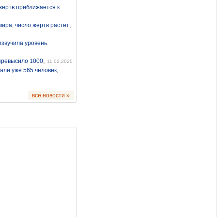
жертв приближается к
,
мира, число жертв растет
озвучила уровень
,
превысило 1000
11.02.2020
,
али уже 565 человек
все новости »