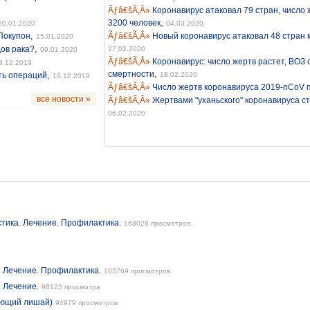
Коронавирус атаковал 79 стран, число 
,
3200 человек
20.01.2020
04.03.2020
,
 Покупон
Новый коронавирус атаковал 48 стран 
15.01.2020
,
дов рака?
27.02.2020
09.01.2020
Коронавирус: число жертв растет, ВОЗ 
8.12.2019
,
смертности
,
ть операций
18.02.2020
16.12.2019
Число жертв коронавируса 2019-nCoV 
все новости »
Жертвами "уханьского" коронавируса ст
06.02.2020
тика. Лечение. Профилактика.
168028 просмотров
. Лечение. Профилактика.
103769 просмотров
. Лечение.
98123 просмотра
ающий лишай)
94979 просмотров