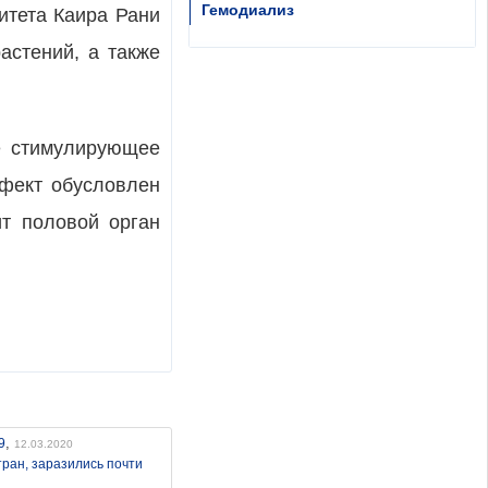
Гемодиализ
итета Каира Рани
астений, а также
ое стимулирующее
ффект обусловлен
ит половой орган
,
9
12.03.2020
тран, заразились почти