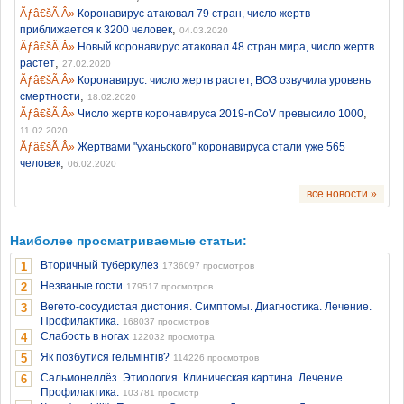
Коронавирус атаковал 79 стран, число жертв
,
приближается к 3200 человек
04.03.2020
Новый коронавирус атаковал 48 стран мира, число жертв
,
растет
27.02.2020
Коронавирус: число жертв растет, ВОЗ озвучила уровень
,
смертности
18.02.2020
,
Число жертв коронавируса 2019-nCoV превысило 1000
11.02.2020
Жертвами "уханьского" коронавируса стали уже 565
,
человек
06.02.2020
все новости »
Наиболее просматриваемые статьи:
Вторичный туберкулез
1
1736097 просмотров
Незваные гости
2
179517 просмотров
Вегето-сосудистая дистония. Симптомы. Диагностика. Лечение.
3
Профилактика.
168037 просмотров
Слабость в ногах
4
122032 просмотра
Як позбутися гельмінтів?
5
114226 просмотров
Сальмонеллёз. Этиология. Клиническая картина. Лечение.
6
Профилактика.
103781 просмотр