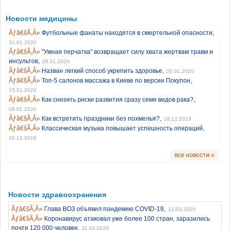
Новости медицины
,
Футбольные фанаты находятся в смертельной опасности
31.01.2020
"Умная перчатка" возвращает силу хвата жертвам травм и
,
инсультов
28.01.2020
,
Назван легкий способ укрепить здоровье
20.01.2020
,
Топ-5 салонов массажа в Киеве по версии Покупон
15.01.2020
,
Как снизить риски развития сразу семи видов рака?
09.01.2020
,
Как встретить праздники без похмелья?
18.12.2019
,
Классическая музыка повышает успешность операций
16.12.2019
все новости »
Новости здравоохранения
,
Глава ВОЗ объявил пандемию COVID-19
12.03.2020
Коронавирус атаковал уже более 100 стран, заразились
,
почти 120 000 человек
11.03.2020