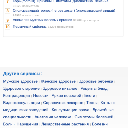
Корь (morbilli). Причины. Симптомы. Диагностика. Лечение.
7
98129 просмотров
Опоясывающий герпес (herpes zoster) (опоясывающий лишай)
8
94988 просмотров
Аномалии мужских половых органов
9
94909 просмотров
Первичный сифилис
10
84206 просмотров
Другие сервисы:
Мужское здоровье
Женское здоровье
Здоровье ребенка
|
|
|
Здоровое старение
Здоровое питание
Рецепты блюд
|
|
|
Контрацепция
Новости
Архив новостей
Блоги
|
|
|
|
Видеоконсультации
Справочник лекарств
Тесты
Каталог
|
|
|
медицинских заведений
Консультации врача
Врачебные
|
|
специальности
Анатомия человека
Симптомы болезней
|
|
|
Боли
Нарушения
Лекарственные растения
Болезни
и
|
|