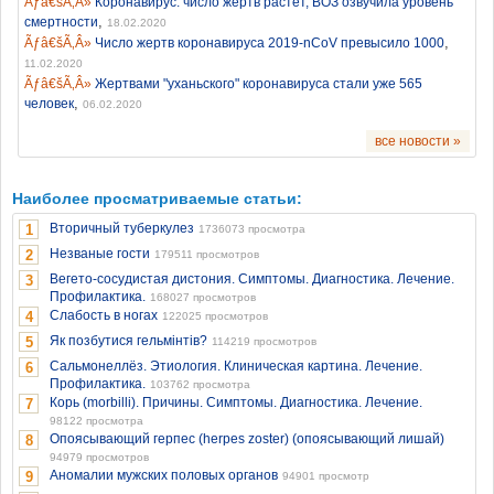
Коронавирус: число жертв растет, ВОЗ озвучила уровень
,
смертности
18.02.2020
,
Число жертв коронавируса 2019-nCoV превысило 1000
11.02.2020
Жертвами "уханьского" коронавируса стали уже 565
,
человек
06.02.2020
все новости »
Наиболее просматриваемые статьи:
Вторичный туберкулез
1
1736073 просмотра
Незваные гости
2
179511 просмотров
Вегето-сосудистая дистония. Симптомы. Диагностика. Лечение.
3
Профилактика.
168027 просмотров
Слабость в ногах
4
122025 просмотров
Як позбутися гельмінтів?
5
114219 просмотров
Сальмонеллёз. Этиология. Клиническая картина. Лечение.
6
Профилактика.
103762 просмотра
Корь (morbilli). Причины. Симптомы. Диагностика. Лечение.
7
98122 просмотра
Опоясывающий герпес (herpes zoster) (опоясывающий лишай)
8
94979 просмотров
Аномалии мужских половых органов
9
94901 просмотр