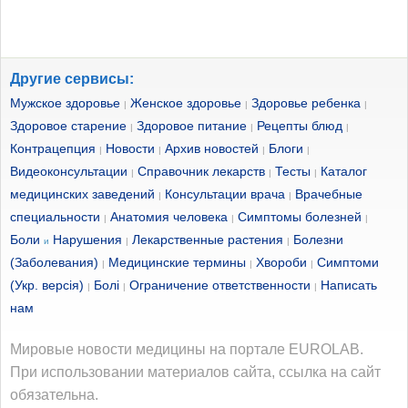
Другие сервисы:
Мужское здоровье
Женское здоровье
Здоровье ребенка
|
|
|
Здоровое старение
Здоровое питание
Рецепты блюд
|
|
|
Контрацепция
Новости
Архив новостей
Блоги
|
|
|
|
Видеоконсультации
Справочник лекарств
Тесты
Каталог
|
|
|
медицинских заведений
Консультации врача
Врачебные
|
|
специальности
Анатомия человека
Симптомы болезней
|
|
|
Боли
Нарушения
Лекарственные растения
Болезни
и
|
|
(Заболевания)
Медицинские термины
Хвороби
Симптоми
|
|
|
(Укр. версія)
Болі
Ограничение ответственности
Написать
|
|
|
нам
Мировые новости медицины на портале EUROLAB.
При использовании материалов сайта, ссылка на сайт
обязательна.