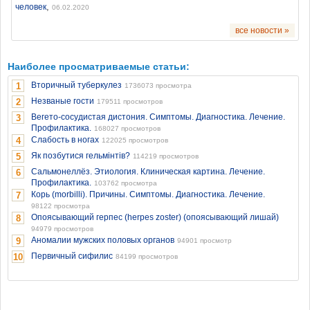
,
человек
06.02.2020
все новости »
Наиболее просматриваемые статьи:
Вторичный туберкулез
1
1736073 просмотра
Незваные гости
2
179511 просмотров
Вегето-сосудистая дистония. Симптомы. Диагностика. Лечение.
3
Профилактика.
168027 просмотров
Слабость в ногах
4
122025 просмотров
Як позбутися гельмінтів?
5
114219 просмотров
Сальмонеллёз. Этиология. Клиническая картина. Лечение.
6
Профилактика.
103762 просмотра
Корь (morbilli). Причины. Симптомы. Диагностика. Лечение.
7
98122 просмотра
Опоясывающий герпес (herpes zoster) (опоясывающий лишай)
8
94979 просмотров
Аномалии мужских половых органов
9
94901 просмотр
Первичный сифилис
10
84199 просмотров