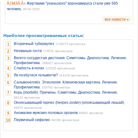
Жертвами "уханьского" коронавируса стали уже 565
,
человек
06.02.2020
все новости »
Наиболее просматриваемые статьи:
Вторичный туберкулез
1
1736073 просмотра
Незваные гости
2
179511 просмотров
Вегето-сосудистая дистония. Симптомы. Диагностика. Лечение.
3
Профилактика.
168027 просмотров
Слабость в ногах
4
122025 просмотров
Як позбутися гельмінтів?
5
114219 просмотров
Сальмонеллёз. Этиология. Клиническая картина. Лечение.
6
Профилактика.
103762 просмотра
Корь (morbilli). Причины. Симптомы. Диагностика. Лечение.
7
98122 просмотра
Опоясывающий герпес (herpes zoster) (опоясывающий лишай)
8
94979 просмотров
Аномалии мужских половых органов
9
94901 просмотр
Первичный сифилис
10
84199 просмотров