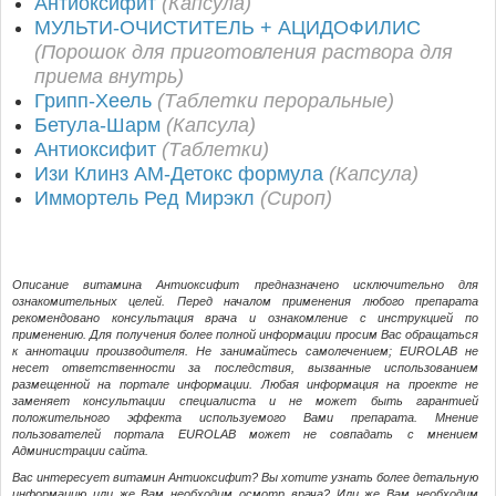
Антиоксифит
(Капсула)
МУЛЬТИ-ОЧИСТИТЕЛЬ + АЦИДОФИЛИС
(Порошок для приготовления раствора для
приема внутрь)
Грипп-Хеель
(Таблетки пероральные)
Бетула-Шарм
(Капсула)
Антиоксифит
(Таблетки)
Изи Клинз АМ-Детокс формула
(Капсула)
Иммортель Ред Мирэкл
(Сироп)
Описание витамина Антиоксифит предназначено исключительно для
ознакомительных целей. Перед началом применения любого препарата
рекомендовано консультация врача и ознакомление с инструкцией по
применению. Для получения более полной информации просим Вас обращаться
к аннотации производителя. Не занимайтесь самолечением; EUROLAB не
несет ответственности за последствия, вызванные использованием
размещенной на портале информации. Любая информация на проекте не
заменяет консультации специалиста и не может быть гарантией
положительного эффекта используемого Вами препарата. Мнение
пользователей портала EUROLAB может не совпадать с мнением
Администрации сайта.
Вас интересует витамин Антиоксифит? Вы хотите узнать более детальную
информацию или же Вам необходим осмотр врача? Или же Вам необходим