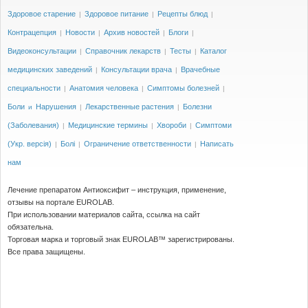
Здоровое старение
Здоровое питание
Рецепты блюд
|
|
|
Контрацепция
Новости
Архив новостей
Блоги
|
|
|
|
Видеоконсультации
Справочник лекарств
Тесты
Каталог
|
|
|
медицинских заведений
Консультации врача
Врачебные
|
|
специальности
Анатомия человека
Симптомы болезней
|
|
|
Боли
Нарушения
Лекарственные растения
Болезни
и
|
|
(Заболевания)
Медицинские термины
Хвороби
Симптоми
|
|
|
(Укр. версія)
Болі
Ограничение ответственности
Написать
|
|
|
нам
Лечение препаратом Антиоксифит – инструкция, применение,
отзывы на портале EUROLAB.
При использовании материалов сайта, ссылка на сайт
обязательна.
Торговая марка и торговый знак EUROLAB™ зарегистрированы.
Все права защищены.