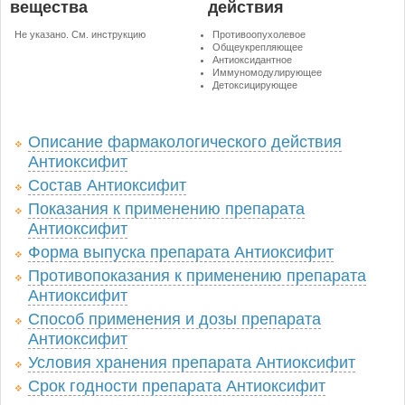
вещества
действия
Не указано. См. инструкцию
Противоопухолевое
Общеукрепляющее
Антиоксидантное
Иммуномодулирующее
Детоксицирующее
Описание фармакологического действия
Антиоксифит
Состав Антиоксифит
Показания к применению препарата
Антиоксифит
Форма выпуска препарата Антиоксифит
Противопоказания к применению препарата
Антиоксифит
Способ применения и дозы препарата
Антиоксифит
Условия хранения препарата Антиоксифит
Срок годности препарата Антиоксифит