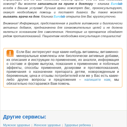
осмотр? Вы можете
записаться на прием к доктору
– клиника
Euro
lab
всегда к Вашим услугам! Лучшие врачи осмотрят Вас, проконсультируют,
окажут необходимую помощь и поставят диагноз. Вы также можете
вызвать врача на дом
. Клиника
Euro
lab
открыта для Вас круглосуточно.
Внимание! Информация, представленная в разделе витаминов и биологически
активных добавок, предназначена для ознакомительных целей и не должна
являться основанием для самолечения. Некоторые из препаратов обладают
рядом противопоказаний. Пациентам необходима консультация специалиста!
Если Вас интересуют еще какие-нибудь витамины, витаминно-
минеральные комплексы или биологически активные добавки,
их описания и инструкции по применению, их аналоги, информация
о составе и форме выпуска, показания к применению и побочные
эффекты, способы применения, дозировки и противопоказания,
примечания о назначении препарата детям, новорожденным и
беременным, цена и отзывы потребителей или же у Вас есть какие-
либо другие вопросы и предложения –
напишите нам
, мы
обязательно постараемся Вам помочь.
Другие сервисы:
Мужское здоровье
Женское здоровье
Здоровье ребенка
|
|
|