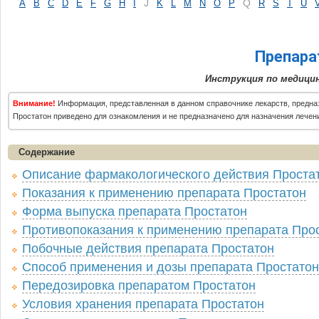
J
Q
A
B
C
D
E
F
G
H
I
K
L
M
N
O
P
R
S
T
U
Препара
Инструкция по медици
Внимание!
Информация, представленная в данном справочнике лекарств, предна
Простатон приведено для ознакомления и не предназначено для назначения лечен
Содержание
Описание фармакологического действия Проста
Показания к применению препарата Простатон
Форма выпуска препарата Простатон
Противопоказания к применению препарата Про
Побочные действия препарата Простатон
Способ применения и дозы препарата Простатон
Передозировка препаратом Простатон
Условия хранения препарата Простатон