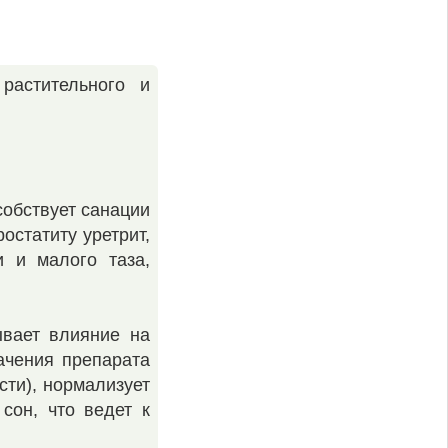
растительного и
собствует санации
остатиту уретрит,
и и малого таза,
ывает влияние на
ачения препарата
сти), нормализует
сон, что ведет к