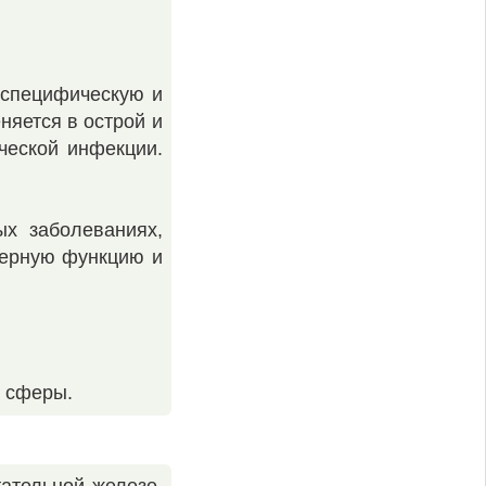
еспецифическую и
яется в острой и
ческой инфекции.
ых заболеваниях,
ьерную функцию и
й сферы.