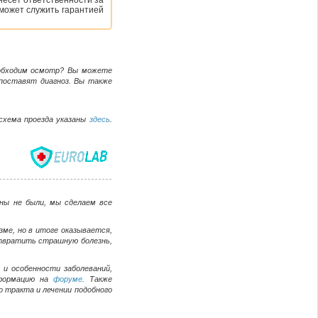
есет ответственности за
может служить гарантией
еобходим осмотр? Вы можете
поставят диагноз. Вы также
 схема проезда указаны
здесь
.
ны не были, мы сделаем все
зме, но в итоге оказывается,
отвратить страшную болезнь,
и особенности заболеваний,
нформацию на
форуме
. Также
о тракта и лечении подобного