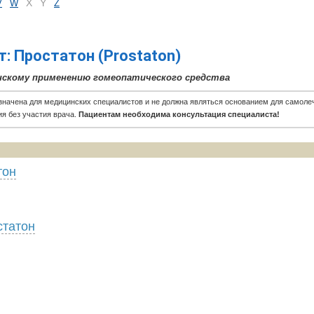
X
Y
V
W
Z
т: Простатон (Prostaton)
нскому применению гомеопатического средства
значена для медицинских специалистов и не должна являться основанием для самоле
ия без участия врача.
Пациентам необходима консультация специалиста!
тон
статон