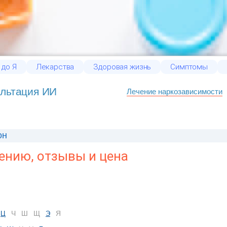
 до Я
Лекарства
Здоровая жизнь
Симптомы
льтация ИИ
Лечение наркозависимости
он
ению, отзывы и цена
Ч
Ш
Щ
Я
Ц
Э