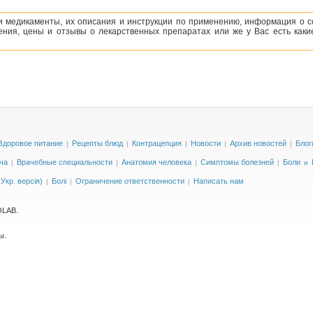
и медикаменты, их описания и инструкции по применению, информация о с
ия, цены и отзывы о лекарственных препаратах или же у Вас есть каки
Здоровое питание
Рецепты блюд
Контрацепция
Новости
Архив новостей
Блог
|
|
|
|
|
ча
Врачебные специальности
Анатомия человека
Симптомы болезней
Боли
|
|
|
|
и
Укр. версія)
Болі
Ограничение ответственности
Написать нам
|
|
|
OLAB.
ы.