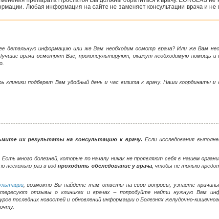
менения препарата Простатон Вы должны обратиться к врачу. EUROLAB не н
рмации. Любая информация на сайте не заменяет консультации врача и не 
ее детальную информацию или же Вам необходим осмотр врача? Или же Вам н
Лучшие врачи осмотрят Вас, проконсультируют, окажут необходимую помощь и 
о.
ь клиники подберет Вам удобный день и час визита к врачу. Наши координаты и
ьмите их результаты на консультацию к врачу.
Если исследования выполне
сть много болезней, которые по началу никак не проявляют себя в нашем органи
о несколько раз в год
проходить обследование у врача
, чтобы не только пред
ультации
, возможно Вы найдете там ответы на свои вопросы, узнаете причины 
нтересуют отзывы о клиниках и врачах – попробуйте найти нужную Вам и
урсе последних новостей и обновлений информации о Болезнях желудочно-кишечног
очту.