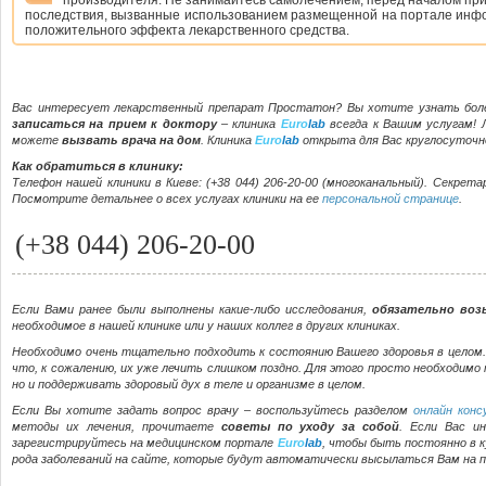
производителя. Не занимайтесь самолечением; перед началом при
последствия, вызванные использованием размещенной на портале инфо
положительного эффекта лекарственного средства.
Вас интересует лекарственный препарат Простатон? Вы хотите узнать бол
записаться на прием к доктору
– клиника
Euro
lab
всегда к Вашим услугам! 
можете
вызвать врача на дом
. Клиника
Euro
lab
открыта для Вас круглосуточн
Как обратиться в клинику:
Телефон нашей клиники в Киеве:
(+38 044) 206-20-00
(многоканальный). Секретар
Посмотрите детальнее о всех услугах клиники на ее
персональной странице
.
(+38 044) 206-20-00
Если Вами ранее были выполнены какие-либо исследования,
обязательно воз
необходимое в нашей клинике или у наших коллег в других клиниках.
Необходимо очень тщательно подходить к состоянию Вашего здоровья в целом. Е
что, к сожалению, их уже лечить слишком поздно. Для этого просто необходимо п
но и поддерживать здоровый дух в теле и организме в целом.
Если Вы хотите задать вопрос врачу – воспользуйтесь разделом
онлайн конс
методы их лечения, прочитаете
советы по уходу за собой
. Если Вас и
зарегистрируйтесь на медицинском портале
Euro
lab
, чтобы быть постоянно в к
рода заболеваний на сайте, которые будут автоматически высылаться Вам на п