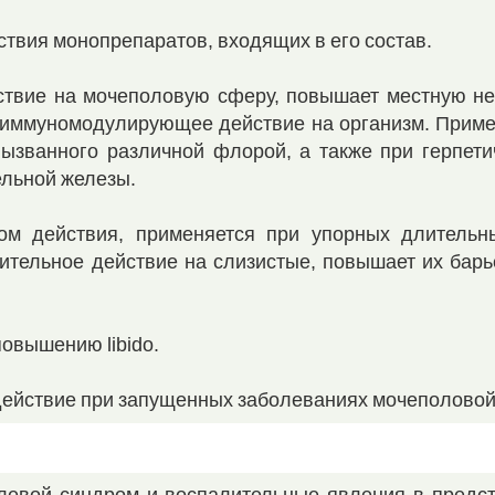
твия монопрепаратов, входящих в его состав.
йствие на мочеполовую сферу, повышает местную н
 иммуномодулирующее действие на организм. Примен
вызванного различной флорой, а также при герпети
льной железы.
ром действия, применяется при упорных длительн
ительное действие на слизистые, повышает их бар
повышению libido.
е действие при запущенных заболеваниях мочеполово