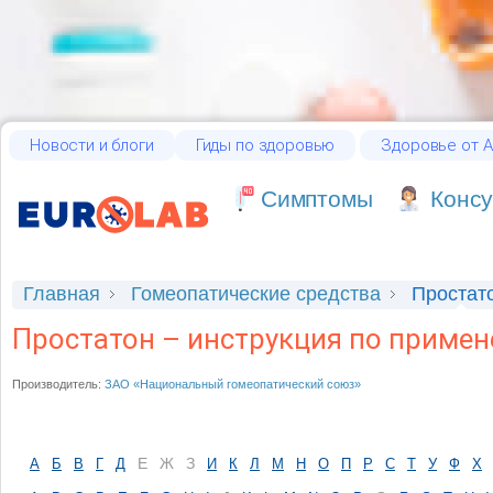
Новости и блоги
Гиды по здоровью
Здоровье от А
Cимптомы
Консу
Главная
Гомеопатические средства
Простат
Простатон – инструкция по примен
Производитель:
ЗАО «Национальный гомеопатический союз»
Е
Ж
З
А
Б
В
Г
Д
И
К
Л
М
Н
О
П
Р
С
Т
У
Ф
Х