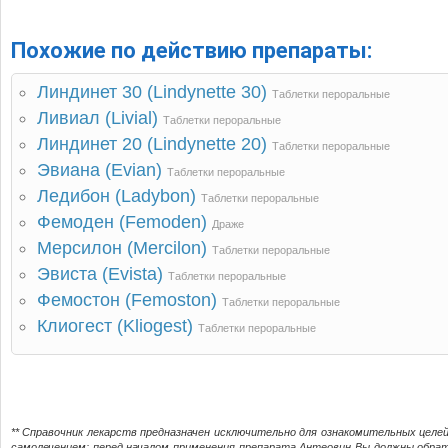
Похожие по действию препараты:
Линдинет 30 (Lindynette 30)
Таблетки пероральные
Ливиал (Livial)
Таблетки пероральные
Линдинет 20 (Lindynette 20)
Таблетки пероральные
Эвиана (Evian)
Таблетки пероральные
Ледибон (Ladybon)
Таблетки пероральные
Фемоден (Femoden)
Драже
Мерсилон (Mercilon)
Таблетки пероральные
Эвиста (Evista)
Таблетки пероральные
Фемостон (Femoston)
Таблетки пероральные
Клиогест (Kliogest)
Таблетки пероральные
** Справочник лекарств предназначен исключительно для ознакомительных целе
самолечением; перед началом применения препарата Антеовин Вы должны обра