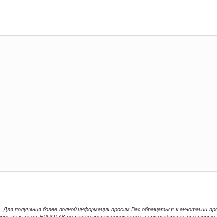
й. Для получения более полной информации просим Вас обращаться к аннотации пр
титься к врачу. EUROLAB не несет ответственности за последствия, вызванные