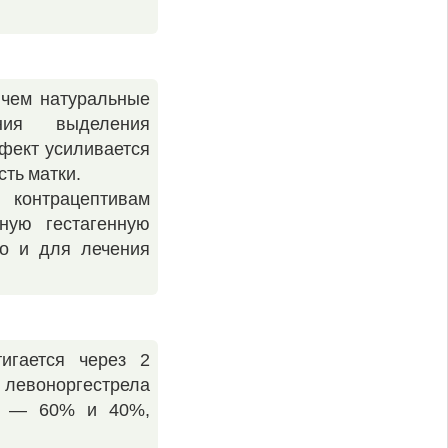
 чем натуральные
ния выделения
фект усиливается
сть матки.
 контрацептивам
ную гестагенную
но и для лечения
игается через 2
т левоноргестрела
ел — 60% и 40%,