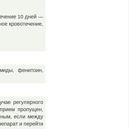
течение 10 дней —
ное кровотечение,
миды, фенитоин,
учае регулярного
 прием пропущен,
чным, если между
репарат и перейти