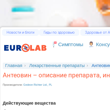
Новости и блоги
Гиды по здоровью
Здоровье от А
Cимптомы
Консу
Главная
Лекарственные препараты
Антеови
Антеовин – описание препарата, и
Производители:
Gedeon Richter Ltd., PL
Действующие вещества