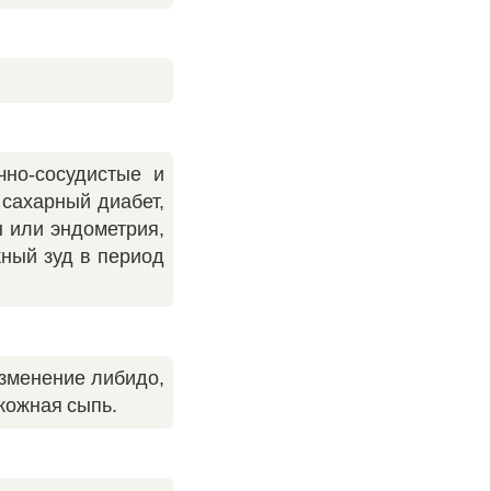
но-сосудистые и
 сахарный диабет,
ы или эндометрия,
жный зуд в период
изменение либидо,
кожная сыпь.