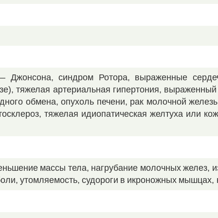
— Джонсона, синдром Ротора, выраженные сердеч
езе), тяжелая артериальная гипертония, выраженный
дного обмена, опухоль печени, рак молочной желез
тосклероз, тяжелая идиопатическая желтуха или ко
еньшение массы тела, нагрубание молочных желез, 
оли, утомляемость, судороги в икроножных мышцах, 