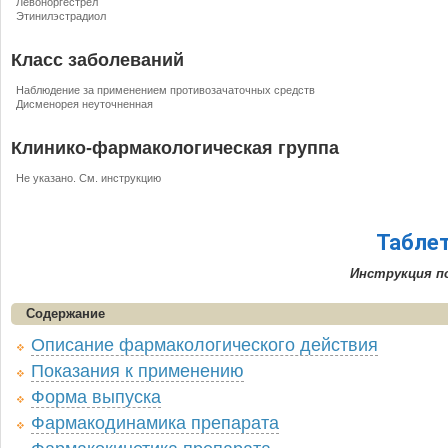
Левоноргестрел
Этинилэстрадиол
Класс заболеваний
Наблюдение за применением противозачаточных средств
Дисменорея неуточненная
Клинико-фармакологическая группа
Не указано. См. инструкцию
Таблет
Инструкция п
Содержание
Описание фармакологического действия
Показания к применению
Форма выпуска
Фармакодинамика препарата