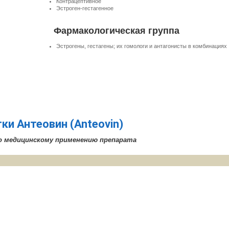
Контрацептивное
Эстроген-гестагенное
Фармакологическая группа
Эстрогены, гестагены; их гомологи и антагонисты в комбинациях
ки Антеовин (Anteovin)
о медицинскому применению препарата