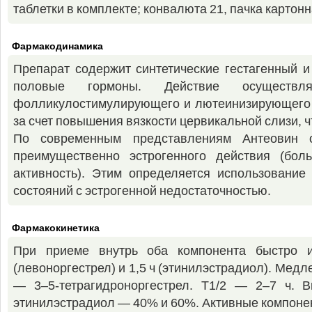
таблетки в комплекте; конвалюта 21, пачка картонн
Фармакодинамика
Препарат содержит синтетические гестагенный и
половые гормоны. Действие осуществл
фолликулостимулирующего и лютеинизирующего г
за счет повышения вязкости цервикальной слизи, 
По современным представлениям Антеовин о
преимущественно эстрогенного действия (бол
активность). Этим определяется использование
состояний с эстрогенной недостаточностью.
Фармакокинетика
При приеме внутрь оба компонента быстро 
(левоноргестрел) и 1,5 ч (этинилэстрадиол). Мед
— 3–5-тетрагидроноргестрел. T1/2 — 2–7 ч.
этинилэстрадиол — 40% и 60%. Активные компонен