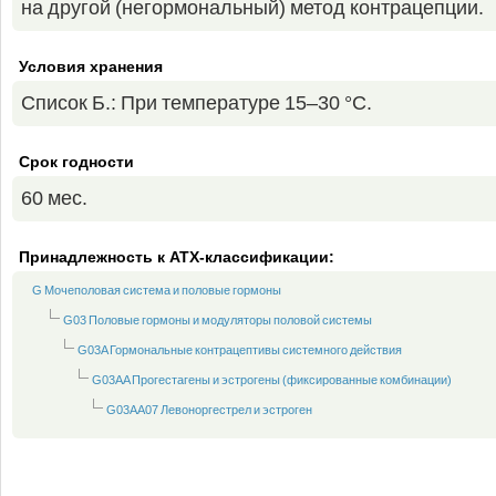
на другой (негормональный) метод контрацепции.
Условия хранения
Список Б.: При температуре 15–30 °C.
Срок годности
60 мес.
Принадлежность к ATX-классификации:
G Mочеполовая система и половые гормоны
G03 Половые гормоны и модуляторы половой системы
G03A Гормональные контрацептивы системного действия
G03AA Прогестагены и эстрогены (фиксированные комбинации)
G03AA07 Левоноргестрел и эстроген