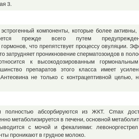
ая 3.
 эстрогенный компоненты, которые более активны,
яется прежде всего путем предупрежде
ормонов, что препятствует процессу овуляции. Эф
что затрудняет проникновение сперматозоидов в поло
тносится к высокодозированным гормональным
ьшинство препаратов этого класса имеет усилен
 Антеовина не только с контрацептивной целью, 
и полностью абсорбируются из ЖКТ. Cmax дост
ленно метаболизируется в печени, основной метаболи
 Выводится с мочой и фекалиями: левоноргестр
ты проникают в грудное молоко.