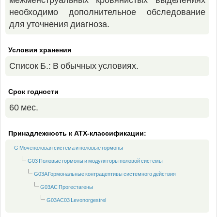
межменструальных кровянистых выделениях
необходимо дополнительное обследование
для уточнения диагноза.
Условия хранения
Список Б.: В обычных условиях.
Срок годности
60 мес.
Принадлежность к ATX-классификации:
G Mочеполовая система и половые гормоны
G03 Половые гормоны и модуляторы половой системы
G03A Гормональные контрацептивы системного действия
G03AC Прогестагены
G03AC03 Levonorgestrel