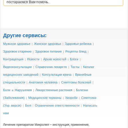
постараемся Вам помочь.
Другие сервисы:
Мужское здоровье
Женское здоровье
Здоровье ребенка
|
|
|
Здоровое старение
Здоровое питание
Рецепты блюд
|
|
|
Контрацепция
Новости
Архив новостей
Блоги
|
|
|
|
Видеоконсультации
Справочник лекарств
Тесты
Каталог
|
|
|
медицинских заведений
Консультации врача
Врачебные
|
|
специальности
Анатомия человека
Симптомы болезней
|
|
|
Боли
Нарушения
Лекарственные растения
Болезни
и
|
|
(Заболевания)
Медицинские термины
Хвороби
Симптоми
|
|
|
(Укр. версія)
Болі
Ограничение ответственности
Написать
|
|
|
нам
Лечение препаратом Микролют – инструкция, применение,