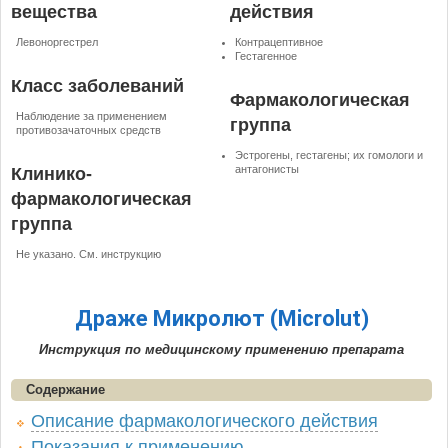
вещества
действия
Левоноргестрел
Контрацептивное
Гестагенное
Класс заболеваний
Фармакологическая
Наблюдение за применением
группа
противозачаточных средств
Эстрогены, гестагены; их гомологи и
антагонисты
Клинико-
фармакологическая
группа
Не указано. См. инструкцию
Драже Микролют (Microlut)
Инструкция по медицинскому применению препарата
Содержание
Описание фармакологического действия
Показания к применению