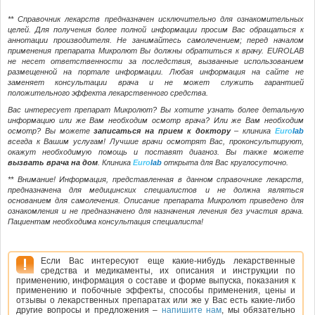
** Справочник лекарств предназначен исключительно для ознакомительных
целей. Для получения более полной информации просим Вас обращаться к
аннотации производителя. Не занимайтесь самолечением; перед началом
применения препарата Микролют Вы должны обратиться к врачу. EUROLAB
не несет ответственности за последствия, вызванные использованием
размещенной на портале информации. Любая информация на сайте не
заменяет консультации врача и не может служить гарантией
положительного эффекта лекарственного средства.
Вас интересует препарат Микролют? Вы хотите узнать более детальную
информацию или же Вам необходим осмотр врача? Или же Вам необходим
осмотр? Вы можете
записаться на прием к доктору
– клиника
Euro
lab
всегда к Вашим услугам! Лучшие врачи осмотрят Вас, проконсультируют,
окажут необходимую помощь и поставят диагноз. Вы также можете
вызвать врача на дом
. Клиника
Euro
lab
открыта для Вас круглосуточно.
** Внимание! Информация, представленная в данном справочнике лекарств,
предназначена для медицинских специалистов и не должна являться
основанием для самолечения. Описание препарата Микролют приведено для
ознакомления и не предназначено для назначения лечения без участия врача.
Пациентам необходима консультация специалиста!
Если Вас интересуют еще какие-нибудь лекарственные
средства и медикаменты, их описания и инструкции по
применению, информация о составе и форме выпуска, показания к
применению и побочные эффекты, способы применения, цены и
отзывы о лекарственных препаратах или же у Вас есть какие-либо
другие вопросы и предложения –
напишите нам
, мы обязательно