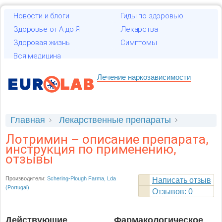
Новости и блоги
Гиды по здоровью
Здоровье от А до Я
Лекарства
Здоровая жизнь
Симптомы
Вся медицина
Лечение наркозависимости
Главная
Лекарственные препараты
Лотримин
Лотримин – описание препарата,
инструкция по применению,
отзывы
Производители:
Schering-Plough Farma, Lda
Написать отзыв
(Portugal)
Отзывов: 0
Действующие
Фармакологическое