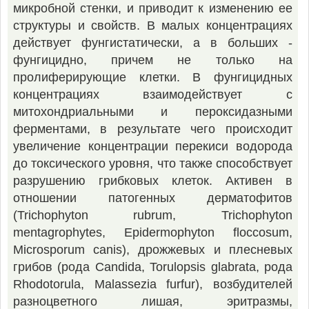
микробной стенки, и приводит к изменению ее
структуры и свойств. В малых концентрациях
действует фунгистатически, а в больших -
фунгицидно, причем не только на
пролиферирующие клетки. В фунгицидных
концентрациях взаимодействует с
митохондриальными и пероксидазными
ферментами, в результате чего происходит
увеличение концентрации перекиси водорода
до токсического уровня, что также способствует
разрушению грибковых клеток. Активен в
отношении патогенных дерматофитов
(Trichophyton rubrum, Trichophyton
mentagrophytes, Epidermophyton floccosum,
Microsporum canis), дрожжевых и плесневых
грибов (рода Candida, Torulopsis glabrata, рода
Rhodotorula, Malassezia furfur), возбудителей
разноцветного лишая, эритразмы,