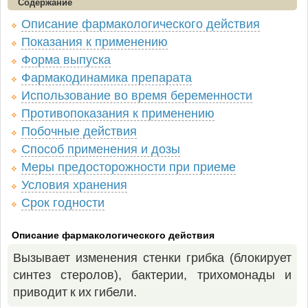
Содержание
Описание фармакологического действия
Показания к применению
Форма выпуска
Фармакодинамика препарата
Использование во время беременности
Противопоказания к применению
Побочные действия
Способ применения и дозы
Меры предосторожности при приеме
Условия хранения
Срок годности
Описание фармакологического действия
Вызывает изменения стенки грибка (блокирует
синтез стеролов), бактерии, трихомонады и
приводит к их гибели.