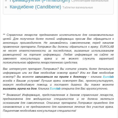
Примафунгин (Primafungin)
Суппозитории вагинальные
Кандибене (Candibene)
Таблетки вагинальные
** Справочник лекарств предназначен исключительно для ознакомительных
целей. Для получения более полной информации просим Вас обращаться к
аннотации производителя. Не занимайтесь самолечением; перед началом
применения препарата Лотримин Вы должны обратиться к врачу. EUROLAB
не несет ответственности за последствия, вызванные использованием
размещенной на портале информации. Любая информация на сайте не
заменяет консультации врача и не может служить гарантией
положительного эффекта лекарственного средства.
Вас интересует препарат Лотримин? Вы хотите узнать более детальную
информацию или же Вам необходим осмотр врача? Или же Вам необходим
осмотр? Вы можете
записаться на прием к доктору
– клиника
Euro
lab
всегда к Вашим услугам! Лучшие врачи осмотрят Вас, проконсультируют,
окажут необходимую помощь и поставят диагноз. Вы также можете
вызвать врача на дом
. Клиника
Euro
lab
открыта для Вас круглосуточно.
** Внимание! Информация, представленная в данном справочнике лекарств,
предназначена для медицинских специалистов и не должна являться
основанием для самолечения. Описание препарата Лотримин приведено для
ознакомления и не предназначено для назначения лечения без участия врача.
Пациентам необходима консультация специалиста!