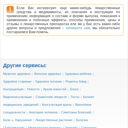
Если Вас интересуют еще какие-нибудь лекарственные
средства и медикаменты, их описания и инструкции по
применению, информация о составе и форме выпуска, показания к
применению и побочные эффекты, способы применения, цены и
отзывы о лекарственных препаратах или же у Вас есть какие-либо
другие вопросы и предложения –
напишите нам
, мы обязательно
постараемся Вам помочь.
Другие сервисы:
Мужское здоровье
Женское здоровье
Здоровье ребенка
|
|
|
Здоровое старение
Здоровое питание
Рецепты блюд
|
|
|
Контрацепция
Новости
Архив новостей
Блоги
|
|
|
|
Видеоконсультации
Справочник лекарств
Тесты
Каталог
|
|
|
медицинских заведений
Консультации врача
Врачебные
|
|
специальности
Анатомия человека
Симптомы болезней
|
|
|
Боли
Нарушения
Лекарственные растения
Болезни
и
|
|
(Заболевания)
Медицинские термины
Хвороби
Симптоми
|
|
|