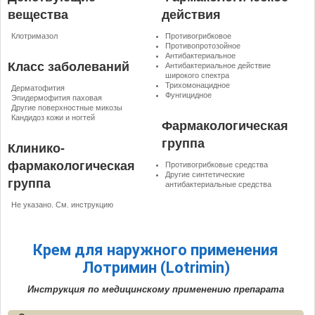
вещества
действия
Клотримазол
Противогрибковое
Противопротозойное
Антибактериальное
Класс заболеваний
Антибактериальное действие
широкого спектра
Трихомонацидное
Дерматофития
Фунгицидное
Эпидермофития паховая
Другие поверхностные микозы
Кандидоз кожи и ногтей
Фармакологическая
группа
Клинико-
фармакологическая
Противогрибковые средства
Другие синтетические
группа
антибактериальные средства
Не указано. См. инструкцию
Крем для наружного применения
Лотримин (Lotrimin)
Инструкция по медицинскому применению препарата