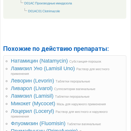
D01AC Производные имидазола
D01AC01 Clotrimazole
Похожие по действию препараты:
Натамицин (Natamycin)
Субстанция-порошок
Ламизил Уно (Lamisil Uno)
Раствор для местного
применения
Леворин (Levorin)
Таблетки пероральные
Ливарол (Livarol)
Суппозитории вагинальные
Ламизил (Lamisil)
Таблетки пероральные
Микокет (Mycocet)
Мазь для наружного применения
Лоцерил (Loceryl)
Раствор для местного и наружного
применения
Флуомизин (Fluomisin)
Таблетки вагинальные