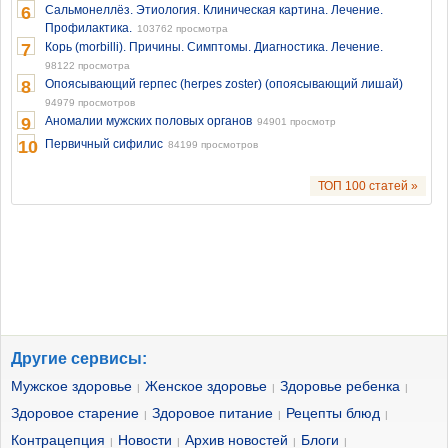
6
Сальмонеллёз. Этиология. Клиническая картина. Лечение.
Профилактика.
103762 просмотра
7
Корь (morbilli). Причины. Симптомы. Диагностика. Лечение.
98122 просмотра
8
Опоясывающий герпес (herpes zoster) (опоясывающий лишай)
94979 просмотров
9
Аномалии мужских половых органов
94901 просмотр
10
Первичный сифилис
84199 просмотров
ТОП 100 статей »
Другие сервисы:
Мужское здоровье
Женское здоровье
Здоровье ребенка
|
|
|
Здоровое старение
Здоровое питание
Рецепты блюд
|
|
|
Контрацепция
Новости
Архив новостей
Блоги
|
|
|
|