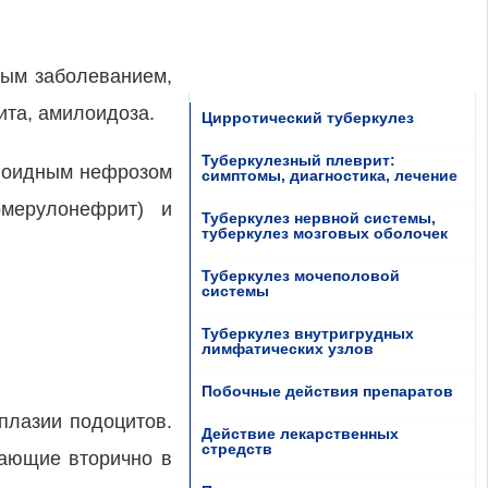
ным заболеванием,
ита, амилоидоза.
Цирротический туберкулез
Туберкулезный плеврит:
ипоидным нефрозом
симптомы, диагностика, лечение
мерулонефрит) и
Туберкулез нервной системы,
туберкулез мозговых оболочек
Туберкулез мочеполовой
системы
Туберкулез внутригрудных
лимфатических узлов
Побочные действия препаратов
плазии подоцитов.
Действие лекарственных
стредств
кающие вторично в