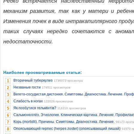
Редко встречается наследственный нефротич
механизм развития, так как у матери и ребе
Изменения почек в виде интракапиллярного прод
таких случаях нередко сочетаются с аномал
недостаточности.
Наиболее просматриваемые статьи:
Вторичный туберкулез
1
1736073 просмотра
Незваные гости
2
179511 просмотров
Вегето-сосудистая дистония. Симптомы. Диагностика. Лечение. Проф
3
Слабость в ногах
4
122026 просмотров
Як позбутися гельмінтів?
5
114219 просмотров
Сальмонеллёз. Этиология. Клиническая картина. Лечение. Профилакт
6
Корь (morbilli). Причины. Симптомы. Диагностика. Лечение.
7
98123 прос
Опоясывающий герпес (herpes zoster) (опоясывающий лишай)
8
94979 п