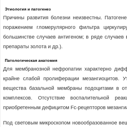
Этиология и патогенез
Причины развития болезни неизвестны. Патогене
поражением гломерулярного фильтра циркули
большинстве случаев антигеном; в ряде случаев 
препараты золота и др.).
Патологическая анатомия
Для мембранозной нефропатии характерно диффу
крайне слабой пролиферации мезангиоцитов. У
вещества базальной мембраны подоцитами в от
комплексов. Отсутствие воспалительной ре
приобретенным дефицитом Fc-рецепторов мезангиа
Под световым микроскопом новообразованное вещ