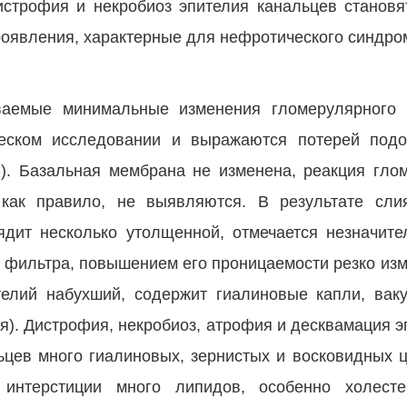
истрофия и некробиоз эпителия канальцев станов
роявления, характерные для нефротического синдро
ваемые минимальные изменения гломерулярного 
ческом исследовании и выражаются потерей под
»). Базальная мембрана не изменена, реакция гло
 как правило, не выявляются. В результате сли
дит несколько утолщенной, отмечается незначит
о фильтра, повышением его проницаемости резко из
елий набухший, содержит гиалиновые капли, вак
я). Дистрофия, некробиоз, атрофия и десквамация э
льцев много гиалиновых, зернистых и восковидных 
интерстиции много липидов, особенно холесте