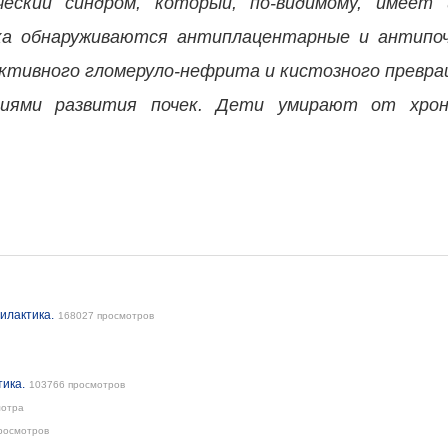
еский синдром, который, по-видимому, имеет 
нка обнаруживаются антиплацентарные и антипо
уктивного гломеруло-нефрита и кистозного превра
иями развития почек. Дети умирают от хрони
илактика.
168027 просмотров
ика.
103766 просмотров
мотра
росмотров