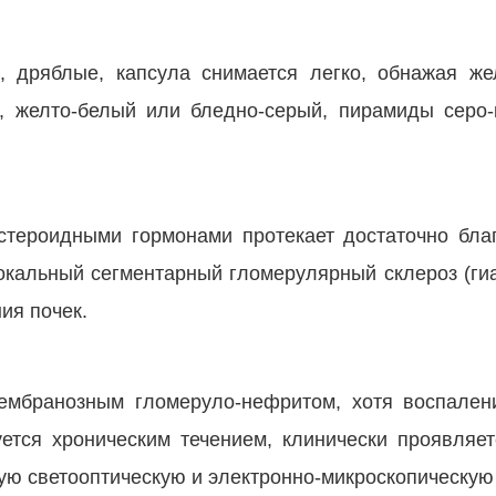
 дряблые, капсула снимается легко, обнажая же
й, желто-белый или бледно-серый, пирамиды серо
тероидными гормонами протекает достаточно бла
альный сегментарный гломерулярный склероз (гиа
ия почек.
ембранозным гломеруло-нефритом, хотя воспалени
уется хроническим течением, клинически проявляе
ую светооптическую и электронно-микроскопическую 