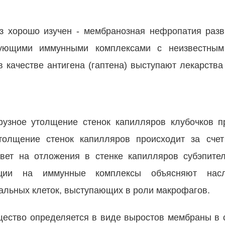
з хорошо изучен - мембранозная нефропатия разв
рующими иммунными комплексами с неизвестны
в качестве антигена (гаптена) выступают лекарства
зное утолщение стенок капилляров клубочков пр
толщение стенок капилляров происходит за счет
вет на отложения в стенке капилляров субэпите
акции на иммунные комплексы объясняют нас
льных клеток, выступающих в роли макрофагов.
ество определяется в виде выростов мембраны в 