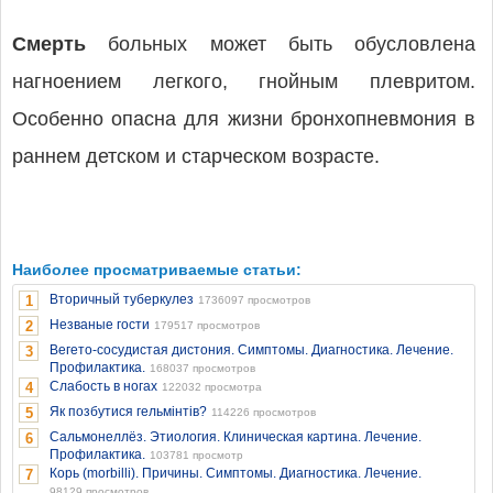
Смерть
больных может быть обусловлена
нагноением легкого, гнойным плевритом.
Особенно опасна для жизни бронхопневмония в
раннем детском и старческом возрасте.
Наиболее просматриваемые статьи:
Вторичный туберкулез
1
1736097 просмотров
Незваные гости
2
179517 просмотров
Вегето-сосудистая дистония. Симптомы. Диагностика. Лечение.
3
Профилактика.
168037 просмотров
Слабость в ногах
4
122032 просмотра
Як позбутися гельмінтів?
5
114226 просмотров
Сальмонеллёз. Этиология. Клиническая картина. Лечение.
6
Профилактика.
103781 просмотр
Корь (morbilli). Причины. Симптомы. Диагностика. Лечение.
7
98129 просмотров