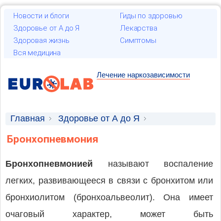
Новости и блоги
Гиды по здоровью
Здоровье от А до Я
Лекарства
Здоровая жизнь
Симптомы
Вся медицина
Лечение наркозависимости
Главная
Здоровье от А до Я
Патологическая анатомия
Бронхопневмония
Бронхопневмонией
называют воспаление
легких, развивающееся в связи с бронхитом или
бронхиолитом (бронхоальвеолит). Она имеет
очаговый характер, может быть