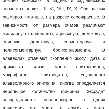
обычно возникают в задних и зад-ненижних
сегментах легких - II, VI, VIII, IX, X. Они разных
размеров, плотные, на разрезе серо-красные. В
зависимости от размера очагов различают
милиарную (альвеолит), ацинозную, дольковую,
сливную дольковую, сегментарную и
полисегментарную бронхопневмонии. В
альвеолах отмечают скопления экссу- дата с
примесью слизи, много нейтрофилов,
макрофагов, эритроцитов, спущенного
альвеолярного эпителия; иногда определяется
небольшое количество фибрина. Экссудат
распределяется неравномерно: в одних
альвеолах его много, в других - мало.