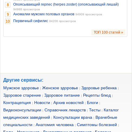
Опоясывающий герпес (herpes zoster) (опоясывающий лишай)
8
94988 просмотров
Аномалии мужских половых органов
9
94909 просмотров
Первичный сифилис
10
84206 просмотров
ТОП 100 статей »
Другие сервисы:
Мужское здоровье
Женское здоровье
Здоровье ребенка
|
|
|
Здоровое старение
Здоровое питание
Рецепты блюд
|
|
|
Контрацепция
Новости
Архив новостей
Блоги
|
|
|
|
Видеоконсультации
Справочник лекарств
Тесты
Каталог
|
|
|
медицинских заведений
Консультации врача
Врачебные
|
|
специальности
Анатомия человека
Симптомы болезней
|
|
|