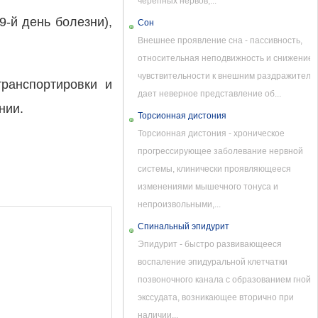
черепных нервов,...
-й день болезни),
Сон
Внешнее проявление сна - пассивность,
относительная неподвижность и снижение
чувствительности к внешним раздражителям
транспортировки и
дает неверное представление об...
нии.
Торсионная дистония
Торсионная дистония - хроническое
прогрессирующее заболевание нервной
системы, клинически проявляющееся
изменениями мышечного тонуса и
непроизвольными,...
Спинальный эпидурит
Эпидурит - быстро развивающееся
воспаление эпидуральной клетчатки
позвоночного канала с образованием гнойн
экссудата, возникающее вторично при
наличии...