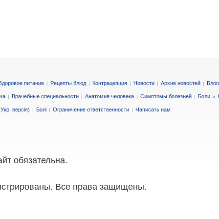
Здоровое питание
Рецепты блюд
Контрацепция
Новости
Архив новостей
Блог
|
|
|
|
|
ча
Врачебные специальности
Анатомия человека
Симптомы болезней
Боли
|
|
|
|
и
Укр. версія)
Болі
Ограничение ответственности
Написать нам
|
|
|
айт обязательна.
истрированы. Все права защищены.