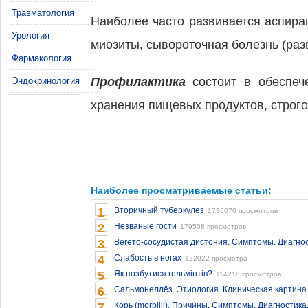
Травматология
Наиболее часто развивается аспира
Урология
миозиты, сывороточная болезнь (разв
Фармакология
Профилактика
состоит в обеспече
Эндокринология
хранения пищевых продуктов, строго
Наиболее просматриваемые статьи:
1
Вторичный туберкулез
1736070 просмотров
2
Незваные гости
179508 просмотров
3
Вегето-сосудистая дистония. Симптомы. Диагнос
4
Слабость в ногах
122022 просмотра
5
Як позбутися гельмінтів?
114218 просмотров
6
Сальмонеллёз. Этиология. Клиническая картина
7
Корь (morbilli). Причины. Симптомы. Диагностика