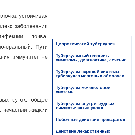
лочка, устойчивая
плекс заболевания
инфекции - почва,
Цирротический туберкулез
о-оральный. Пути
Туберкулезный плеврит:
ания иммунитет не
симптомы, диагностика, лечение
Туберкулез нервной системы,
туберкулез мозговых оболочек
Туберкулез мочеполовой
системы
вых суток: общее
Туберкулез внутригрудных
лимфатических узлов
, нечастый жидкий
Побочные действия препаратов
Действие лекарственных