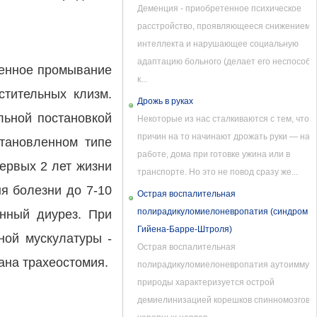
Деменция - приобретенное психическое
расстройство, проявляющееся снижением
интеллекта и нарушающее социальную
адаптацию больного (делает его неспособ
ренное промывание
к...
стительных клизм.
Дрожь в руках
льной постановкой
Некоторые из нас сталкиваются с тем, что б
причин на то начинают дрожать руки — на
становленном типе
работе, дома при готовке ужина или в
первых 2 лет жизни
транспорте. Но это не повод сразу же...
я болезни до 7-10
Острая воспалительная
полирадикуломиелоневропатия (синдром
анный диурез. При
Гийена-Барре-Штроля)
ной мускулатуры -
Острая воспалительная
ана трахеостомия.
полирадикуломиелоневропатия аутоиммун
природы характеризуется острой
демиелинизацией корешков спинномозговы