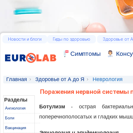
Новости и блоги
Гиды по здоровью
Здоровье от А
Cимптомы
Консу
Главная
Здоровье от А до Я
Неврология
Поражения нервной системы 
Разделы
Ботулизм
- острая бактериальн
Ангиология
поперечнополосатых и гладких мышц,
Боли
Вакцинация
Этиология и эпидемиология