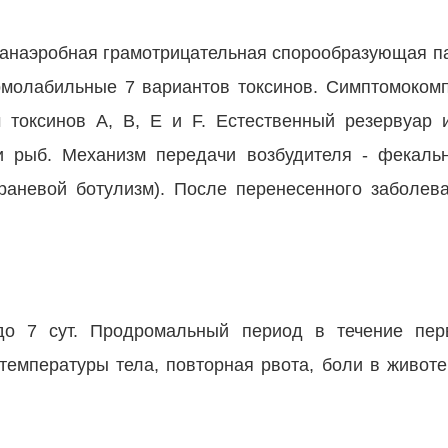
 анаэробная грамотрицательная спорообразующая па
рмолабильные 7 вариантов токсинов. Симптомоком
 токсинов А, В, Е и F. Естественный резервуар 
и рыб. Механизм передачи возбудителя - фекальн
(раневой ботулизм). После перенесенного заболев
до 7 сут. Продромальный период в течение пер
температуры тела, повторная рвота, боли в животе