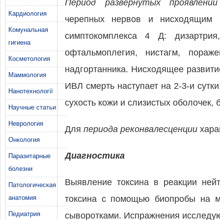
Период развернутых проявлений
Кардиология
черепных нервов и нисходящим р
Комунальная
симптокомплекса 4 Д: дизартрия
гигиена
офтальмоплегия, нистагм, пораж
Косметология
надгортанника. Нисходящее развити
Маммология
ИВЛ смерть наступает на 2-3-и сутк
Нанотехнології
сухость кожи и слизистых оболочек,
Научные статьи
Неврология
Для
периода реконвалесценции
хара
Онкология
Диагностика
Паразитарные
болезни
Выявление токсина в реакции ней
Патологическая
анатомия
токсина с помощью биопробы на м
Педиатрия
сыворотками. Испражнения исследуют