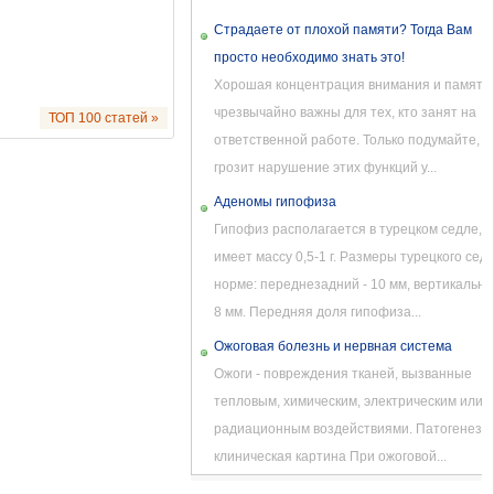
Страдаете от плохой памяти? Тогда Вам
просто необходимо знать это!
Хорошая концентрация внимания и память
чрезвычайно важны для тех, кто занят на
ТОП 100 статей »
ответственной работе. Только подумайте, ч
грозит нарушение этих функций у...
Аденомы гипофиза
Гипофиз располагается в турецком седле,
имеет массу 0,5-1 г. Размеры турецкого седл
норме: переднезадний - 10 мм, вертикальны
8 мм. Передняя доля гипофиза...
Ожоговая болезнь и нервная система
Ожоги - повреждения тканей, вызванные
тепловым, химическим, электрическим или
радиационным воздействиями. Патогенез и
клиническая картина При ожоговой...