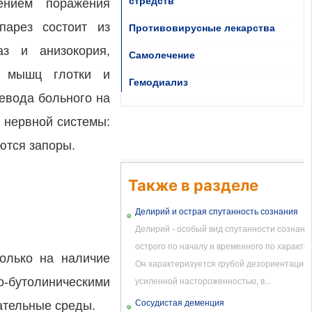
стредств
ением поражения
парез состоит из
Противовирусные лекарства
аз и анизокория,
Самолечение
а, мышц глотки и
Гемодиализ
евода больного на
й нервной системы:
ются запоры.
Также в разделе
Делирий и острая спутанность сознания
Делирий - особый вид спутанности сознани
острого по началу и временного по характер
олько на наличие
Он характеризуется грубой дезориентацией
-бутолиническими
усиленной настороженностью, в...
Сосудистая деменция
ательные среды.