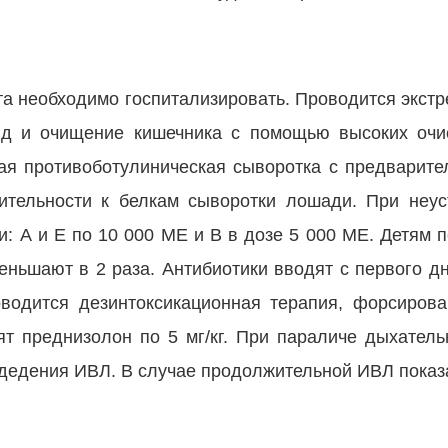
та необходимо госпитализировать. Проводится экст
нд и очищение кишечника с помощью высоких очи
ая противоботулиническая сыворотка с предварите
ительности к белкам сыворотки лошади. При неу
и: А и Е по 10 000 МЕ и В в дозе 5 000 МЕ. Детям 
ньшают в 2 раза. Антибиотики вводят с первого дн
роводится дезинтоксикационная терапия, форсиров
т преднизолон по 5 мг/кг. При параличе дыхатель
едедения ИВЛ. В случае продолжительной ИВЛ показ