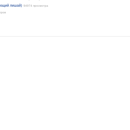
ающий лишай)
94974 просмотра
тров