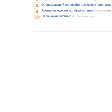
8
Опоясывающий герпес (herpes zoster) (опоясыв
9
Аномалии мужских половых органов
94899 просмо
10
Первичный сифилис
84198 просмотров