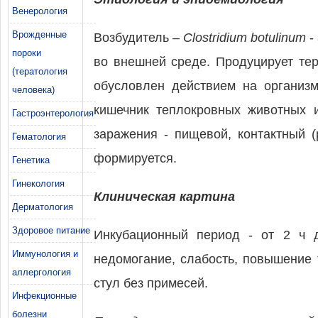
Венерология
Врожденные
Возбудитель –
Clostridium botulinum
-
пороки
во внешней среде. Продуцирует те
(тератология
обусловлен действием на организм
человека)
кишечник теплокровных животных 
Гастроэнтерология
заражения - пищевой, контактный 
Гематология
формируется.
Генетика
Гинекология
Клиническая картина
Дерматология
Здоровое питание
Инкубационный период - от 2 ч 
Иммунология и
недомогание, слабость, повышение 
аллергология
стул без примесей.
Инфекционные
болезни