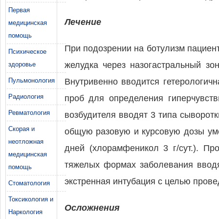
Первая
Лечение
медицинская
помощь
При подозрении на ботулизм пациен
Психическое
желудка через назогастральный зо
здоровье
Пульмонология
Внутривенно вводится гетерологичн
Радиология
проб для определения гиперчувств
Ревматология
возбудителя вводят 3 типа сыворотк
Скорая и
общую разовую и курсовую дозы уме
неотложная
дней (хлорамфеникол 3 г/сут.). П
медицинская
тяжелых формах заболевания вводя
помощь
экстренная интубация с целью пров
Стоматология
Токсикология и
Осложнения
Наркология