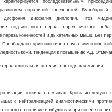
характеризуется последовательным присоедин
азвитием параличей конечностей. Бульбарный 
, дисфония, дисфагия, диплопия. Птоз, мидри
ение подъязычного нерва, парез мягкого неб
е пареза конечностей и дыхательных мышц. Без пер
и. Преобладают признаки гипертонуса симпатическо
 бледность кожи, тенденция к повышению АД. Отмеча
ктерна длительная астения, преходящая миопия.
трализации токсина на мышах. Кровь исследуют т
ышах с нейтрализацией диагностическими противо
 только на наличие возбудителя при посеве на пит