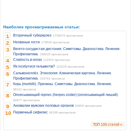
Наиболее просматриваемые статьи:
1
Вторичный туберкулез
1736070 просмотров
2
Незваные гости
179509 просмотров
3
Вегето-сосудистая дистония. Симптомы. Диагностика. Лечение.
Профилактика.
168025 просмотров
4
Слабость в ногах
122023 просмотра
5
Як позбутися гельмінтів?
114218 просмотров
6
Сальмонеллёз. Этиология. Клиническая картина. Лечение.
Профилактика.
103761 просмотр
7
Корь (morbilli). Причины. Симптомы. Диагностика. Лечение.
98121 просмотр
8
Опоясывающий герпес (herpes zoster) (опоясывающий лишай)
94977 просмотров
9
Аномалии мужских половых органов
94900 просмотров
10
Первичный сифилис
84198 просмотров
ТОП 100 статей »